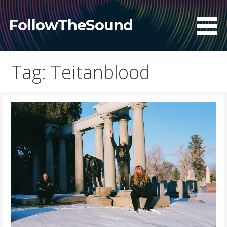
Skip
to
FollowTheSound
content
Tag: Teitanblood