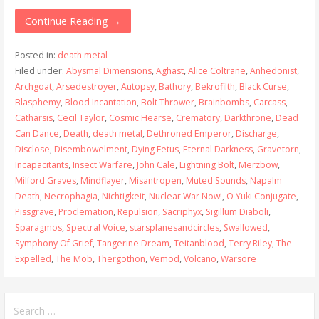
Continue Reading →
Posted in:
death metal
Filed under:
Abysmal Dimensions
,
Aghast
,
Alice Coltrane
,
Anhedonist
,
Archgoat
,
Arsedestroyer
,
Autopsy
,
Bathory
,
Bekrofilth
,
Black Curse
,
Blasphemy
,
Blood Incantation
,
Bolt Thrower
,
Brainbombs
,
Carcass
,
Catharsis
,
Cecil Taylor
,
Cosmic Hearse
,
Crematory
,
Darkthrone
,
Dead
Can Dance
,
Death
,
death metal
,
Dethroned Emperor
,
Discharge
,
Disclose
,
Disembowelment
,
Dying Fetus
,
Eternal Darkness
,
Gravetorn
,
Incapacitants
,
Insect Warfare
,
John Cale
,
Lightning Bolt
,
Merzbow
,
Milford Graves
,
Mindflayer
,
Misantropen
,
Muted Sounds
,
Napalm
Death
,
Necrophagia
,
Nichtigkeit
,
Nuclear War Now!
,
O Yuki Conjugate
,
Pissgrave
,
Proclemation
,
Repulsion
,
Sacriphyx
,
Sigillum Diaboli
,
Sparagmos
,
Spectral Voice
,
starsplanesandcircles
,
Swallowed
,
Symphony Of Grief
,
Tangerine Dream
,
Teitanblood
,
Terry Riley
,
The
Expelled
,
The Mob
,
Thergothon
,
Vemod
,
Volcano
,
Warsore
Search
for: