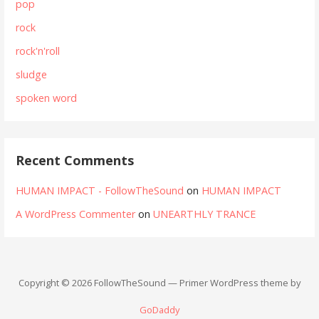
pop
rock
rock'n'roll
sludge
spoken word
Recent Comments
HUMAN IMPACT - FollowTheSound
on
HUMAN IMPACT
A WordPress Commenter
on
UNEARTHLY TRANCE
Copyright © 2026 FollowTheSound — Primer WordPress theme by
GoDaddy