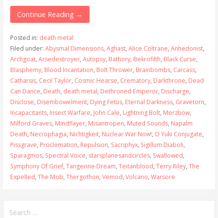
Continue Reading →
Posted in:
death metal
Filed under:
Abysmal Dimensions
,
Aghast
,
Alice Coltrane
,
Anhedonist
,
Archgoat
,
Arsedestroyer
,
Autopsy
,
Bathory
,
Bekrofilth
,
Black Curse
,
Blasphemy
,
Blood Incantation
,
Bolt Thrower
,
Brainbombs
,
Carcass
,
Catharsis
,
Cecil Taylor
,
Cosmic Hearse
,
Crematory
,
Darkthrone
,
Dead
Can Dance
,
Death
,
death metal
,
Dethroned Emperor
,
Discharge
,
Disclose
,
Disembowelment
,
Dying Fetus
,
Eternal Darkness
,
Gravetorn
,
Incapacitants
,
Insect Warfare
,
John Cale
,
Lightning Bolt
,
Merzbow
,
Milford Graves
,
Mindflayer
,
Misantropen
,
Muted Sounds
,
Napalm
Death
,
Necrophagia
,
Nichtigkeit
,
Nuclear War Now!
,
O Yuki Conjugate
,
Pissgrave
,
Proclemation
,
Repulsion
,
Sacriphyx
,
Sigillum Diaboli
,
Sparagmos
,
Spectral Voice
,
starsplanesandcircles
,
Swallowed
,
Symphony Of Grief
,
Tangerine Dream
,
Teitanblood
,
Terry Riley
,
The
Expelled
,
The Mob
,
Thergothon
,
Vemod
,
Volcano
,
Warsore
Search
for: