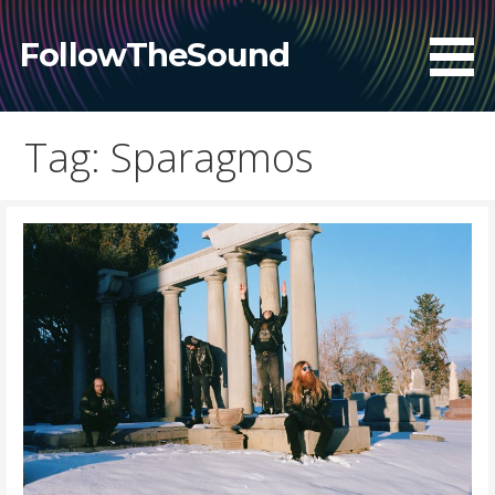
Skip
to
FollowTheSound
content
Tag: Sparagmos