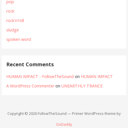
pop
rock
rock'n'roll
sludge
spoken word
Recent Comments
HUMAN IMPACT - FollowTheSound
on
HUMAN IMPACT
A WordPress Commenter
on
UNEARTHLY TRANCE
Copyright © 2026 FollowTheSound — Primer WordPress theme by
GoDaddy