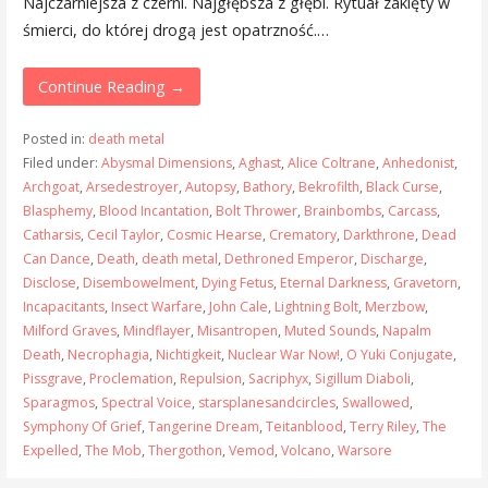
Najczarniejsza z czerni. Najgłębsza z głębi. Rytuał zaklęty w
śmierci, do której drogą jest opatrzność.…
Continue Reading →
Posted in:
death metal
Filed under:
Abysmal Dimensions
,
Aghast
,
Alice Coltrane
,
Anhedonist
,
Archgoat
,
Arsedestroyer
,
Autopsy
,
Bathory
,
Bekrofilth
,
Black Curse
,
Blasphemy
,
Blood Incantation
,
Bolt Thrower
,
Brainbombs
,
Carcass
,
Catharsis
,
Cecil Taylor
,
Cosmic Hearse
,
Crematory
,
Darkthrone
,
Dead
Can Dance
,
Death
,
death metal
,
Dethroned Emperor
,
Discharge
,
Disclose
,
Disembowelment
,
Dying Fetus
,
Eternal Darkness
,
Gravetorn
,
Incapacitants
,
Insect Warfare
,
John Cale
,
Lightning Bolt
,
Merzbow
,
Milford Graves
,
Mindflayer
,
Misantropen
,
Muted Sounds
,
Napalm
Death
,
Necrophagia
,
Nichtigkeit
,
Nuclear War Now!
,
O Yuki Conjugate
,
Pissgrave
,
Proclemation
,
Repulsion
,
Sacriphyx
,
Sigillum Diaboli
,
Sparagmos
,
Spectral Voice
,
starsplanesandcircles
,
Swallowed
,
Symphony Of Grief
,
Tangerine Dream
,
Teitanblood
,
Terry Riley
,
The
Expelled
,
The Mob
,
Thergothon
,
Vemod
,
Volcano
,
Warsore