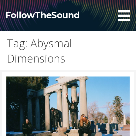
Skip
to
FollowTheSound
content
Tag: Abysmal
Dimensions