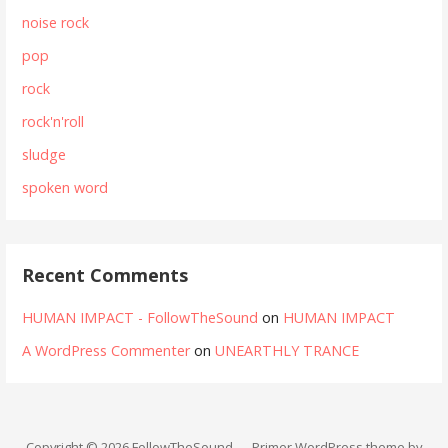
noise rock
pop
rock
rock'n'roll
sludge
spoken word
Recent Comments
HUMAN IMPACT - FollowTheSound
on
HUMAN IMPACT
A WordPress Commenter
on
UNEARTHLY TRANCE
Copyright © 2026 FollowTheSound — Primer WordPress theme by