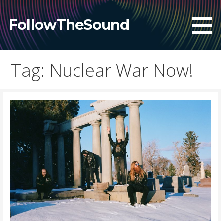
Skip
to
FollowTheSound
content
Tag: Nuclear War Now!