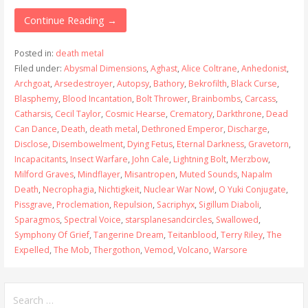
Continue Reading →
Posted in:
death metal
Filed under:
Abysmal Dimensions
,
Aghast
,
Alice Coltrane
,
Anhedonist
,
Archgoat
,
Arsedestroyer
,
Autopsy
,
Bathory
,
Bekrofilth
,
Black Curse
,
Blasphemy
,
Blood Incantation
,
Bolt Thrower
,
Brainbombs
,
Carcass
,
Catharsis
,
Cecil Taylor
,
Cosmic Hearse
,
Crematory
,
Darkthrone
,
Dead
Can Dance
,
Death
,
death metal
,
Dethroned Emperor
,
Discharge
,
Disclose
,
Disembowelment
,
Dying Fetus
,
Eternal Darkness
,
Gravetorn
,
Incapacitants
,
Insect Warfare
,
John Cale
,
Lightning Bolt
,
Merzbow
,
Milford Graves
,
Mindflayer
,
Misantropen
,
Muted Sounds
,
Napalm
Death
,
Necrophagia
,
Nichtigkeit
,
Nuclear War Now!
,
O Yuki Conjugate
,
Pissgrave
,
Proclemation
,
Repulsion
,
Sacriphyx
,
Sigillum Diaboli
,
Sparagmos
,
Spectral Voice
,
starsplanesandcircles
,
Swallowed
,
Symphony Of Grief
,
Tangerine Dream
,
Teitanblood
,
Terry Riley
,
The
Expelled
,
The Mob
,
Thergothon
,
Vemod
,
Volcano
,
Warsore
Search
for: