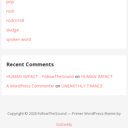
pop
rock
rock'n'roll
sludge
spoken word
Recent Comments
HUMAN IMPACT - FollowTheSound
on
HUMAN IMPACT
A WordPress Commenter
on
UNEARTHLY TRANCE
Copyright © 2026 FollowTheSound — Primer WordPress theme by
GoDaddy