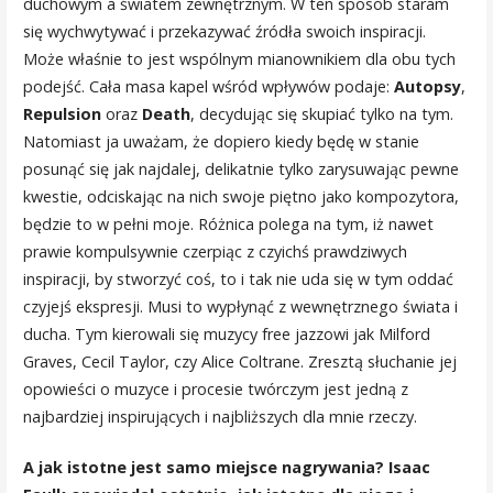
duchowym a światem zewnętrznym. W ten sposób staram
się wychwytywać i przekazywać źródła swoich inspiracji.
Może właśnie to jest wspólnym mianownikiem dla obu tych
podejść. Cała masa kapel wśród wpływów podaje:
Autopsy
,
Repulsion
oraz
Death
, decydując się skupiać tylko na tym.
Natomiast ja uważam, że dopiero kiedy będę w stanie
posunąć się jak najdalej, delikatnie tylko zarysuwając pewne
kwestie, odciskając na nich swoje piętno jako kompozytora,
będzie to w pełni moje. Różnica polega na tym, iż nawet
prawie kompulsywnie czerpiąc z czyichś prawdziwych
inspiracji, by stworzyć coś, to i tak nie uda się w tym oddać
czyjejś ekspresji. Musi to wypłynąć z wewnętrznego świata i
ducha. Tym kierowali się muzycy free jazzowi jak Milford
Graves, Cecil Taylor, czy Alice Coltrane. Zresztą słuchanie jej
opowieści o muzyce i procesie twórczym jest jedną z
najbardziej inspirujących i najbliższych dla mnie rzeczy.
A jak istotne jest samo miejsce nagrywania? Isaac