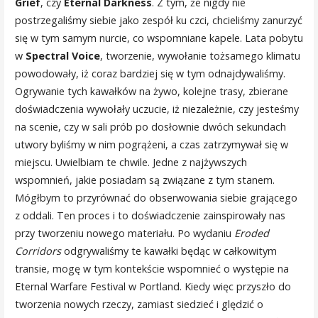
Grief
, czy
Eternal Darkness
. Z tym, że nigdy nie
postrzegaliśmy siebie jako zespół ku czci, chcieliśmy zanurzyć
się w tym samym nurcie, co wspomniane kapele. Lata pobytu
w
Spectral Voice
, tworzenie, wywołanie tożsamego klimatu
powodowały, iż coraz bardziej się w tym odnajdywaliśmy.
Ogrywanie tych kawałków na żywo, kolejne trasy, zbierane
doświadczenia wywołały uczucie, iż niezależnie, czy jesteśmy
na scenie, czy w sali prób po dosłownie dwóch sekundach
utwory byliśmy w nim pogrążeni, a czas zatrzymywał się w
miejscu. Uwielbiam te chwile. Jedne z najżywszych
wspomnień, jakie posiadam są związane z tym stanem.
Mógłbym to przyrównać do obserwowania siebie grającego
z oddali. Ten proces i to doświadczenie zainspirowały nas
przy tworzeniu nowego materiału. Po wydaniu
Eroded
Corridors
odgrywaliśmy te kawałki będąc w całkowitym
transie, mogę w tym kontekście wspomnieć o występie na
Eternal Warfare Festival w Portland. Kiedy więc przyszło do
tworzenia nowych rzeczy, zamiast siedzieć i ględzić o