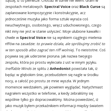
Sądzę, iż to pierwsze. Chociaż w sumie nie wiem. Gram w
zespołach metalowych.
Spectral Voice
oraz
Black Curse
są
zaplanowane kompozycyjnie i konstrukcyjnie, acz
jednocześnie muzyka jako forma sztuki wyraża coś
nieuchwytnego, osobistego, wręcz uduchowionego, czego
nikt inny nie jest w stanie usłyszeć. Moje ulubione kawałki i
chwile w
Spectral Voice
nie są wynikiem ciągłego mielenia
riffów na zasadzie:
to prawie działa, ale spróbujmy zrobić to
w ten sposób albo zagrać ten riff wolniej.
To nieistotne. Coś
pojawia się jak uderzenie pioruna. Jak nazwa twojego
zespołu, która po prostu wyleciała z ust w innym języku.
Ineffable Winds
ze splitu z
Anhedonist
powstała tak, iż
będąc w głębokim śnie, przebudziłem się nagle w środku
nocy, a całość po prostu ze mnie wyszła. W jednym
momencie wiedziałem, jak powinien wyglądać. Natychmiast
nagrałem wszystko w telefonie, a kiedy zebraliśmy się
wspólnie tylko go dopracowaliśmy. Można powiedzieć, iż
jako muzyk byłem przekaźnikiem informacji między światem