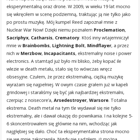
eksperymentalną oraz drone. W 2009, w wieku 19 lat mocno
się wkręciłem w scenę podziemną, traktując ją nie tylko jako
po prostu muzykę. Mój kumpel Reed zapoznał mnie z
Nuclear War Now! Dzięki niemu poznałem
Proclemation
,
Sacriphyx
,
Catharsis
,
Crematory
. Ktoś inny wtajemniczył
mnie w
Brainbombs
,
Lightning Bolt
,
Mindflayer
, a przez
nich w
Merzbow
,
Incapacitants
, ekstremalny noise i power
electronics. A stamtąd już było mi blisko, żeby kopać ile
wlezie w death metalu, stało się to wówczas wręcz
obsesyjne. Czułem, że przez ekstremalną, ciężką muzykę
wyrażam się najpełniej. W owym czasie grałem już w kapeli
grindowej i staraliśmy się być jak najbardziej ekstremalni,
czerpiąc z noisecore’a,
Arsedestroyer
,
Warsore
. Totalna
ekstrema. Death metal na tym tle wydawał się nie tylko
ekstremalny, ale i dawał okazję do pownikania. I na kolejne 5-
6 skoncentrowałem się głównie na nim, wchodząc jak
najgłębiej się dało. Choć ta eksperymentalna strona mocno
się we mnie zakorzeniła. Nigdy nie sądziłem, iż można