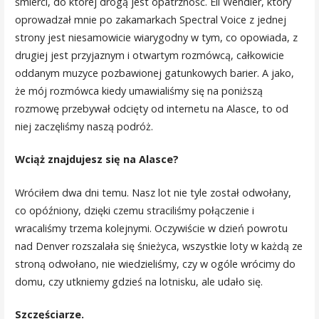
śmierci, do której drogą jest opatrzność. Eli Wendler, który
oprowadzał mnie po zakamarkach Spectral Voice z jednej
strony jest niesamowicie wiarygodny w tym, co opowiada, z
drugiej jest przyjaznym i otwartym rozmówcą, całkowicie
oddanym muzyce pozbawionej gatunkowych barier. A jako,
że mój rozmówca kiedy umawialiśmy się na poniższą
rozmowę przebywał odcięty od internetu na Alasce, to od
niej zaczęliśmy naszą podróż.
Wciąż znajdujesz się na Alasce?
Wróciłem dwa dni temu. Nasz lot nie tyle został odwołany,
co opóźniony, dzięki czemu straciliśmy połączenie i
wracaliśmy trzema kolejnymi. Oczywiście w dzień powrotu
nad Denver rozszalała się śnieżyca, wszystkie loty w każdą ze
stroną odwołano, nie wiedzieliśmy, czy w ogóle wrócimy do
domu, czy utkniemy gdzieś na lotnisku, ale udało się.
Szczęściarze.