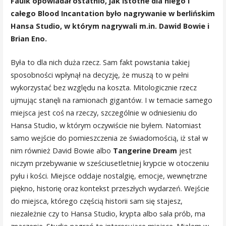
Faulk opowiadał ostatnio, jak istotne dla niego i
całego Blood Incantation było nagrywanie w berlińskim
Hansa Studio, w którym nagrywali m.in. Dawid Bowie i
Brian Eno.
Była to dla nich duża rzecz. Sam fakt powstania takiej
sposobności wpłynął na decyzję, że muszą to w pełni
wykorzystać bez względu na koszta. Mitologicznie rzecz
ujmując stanęli na ramionach gigantów. I w temacie samego
miejsca jest coś na rzeczy, szczególnie w odniesieniu do
Hansa Studio, w którym oczywiście nie byłem. Natomiast
samo wejście do pomieszczenia ze świadomością, iż stał w
nim również David Bowie albo
Tangerine Dream
jest
niczym przebywanie w sześciusetletniej krypcie w otoczeniu
pyłu i kości. Miejsce oddaje nostalgię, emocje, wewnętrzne
piękno, historię oraz kontekst przeszłych wydarzeń. Wejście
do miejsca, którego częścią historii sam się stajesz,
niezależnie czy to Hansa Studio, krypta albo sala prób, ma