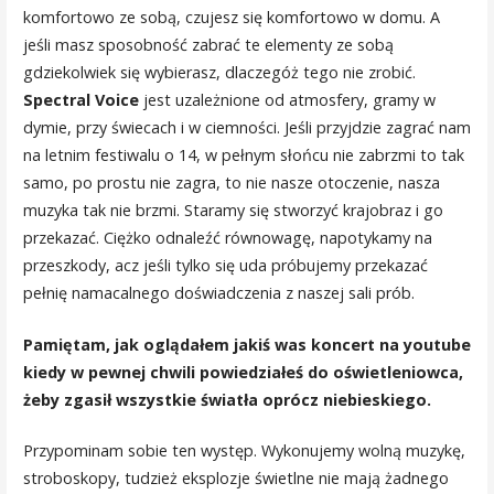
komfortowo ze sobą, czujesz się komfortowo w domu. A
jeśli masz sposobność zabrać te elementy ze sobą
gdziekolwiek się wybierasz, dlaczegóż tego nie zrobić.
Spectral Voice
jest uzależnione od atmosfery, gramy w
dymie, przy świecach i w ciemności. Jeśli przyjdzie zagrać nam
na letnim festiwalu o 14, w pełnym słońcu nie zabrzmi to tak
samo, po prostu nie zagra, to nie nasze otoczenie, nasza
muzyka tak nie brzmi. Staramy się stworzyć krajobraz i go
przekazać. Ciężko odnaleźć równowagę, napotykamy na
przeszkody, acz jeśli tylko się uda próbujemy przekazać
pełnię namacalnego doświadczenia z naszej sali prób.
Pamiętam, jak oglądałem jakiś was koncert na youtube
kiedy w pewnej chwili powiedziałeś do oświetleniowca,
żeby zgasił wszystkie światła oprócz niebieskiego.
Przypominam sobie ten występ. Wykonujemy wolną muzykę,
stroboskopy, tudzież eksplozje świetlne nie mają żadnego