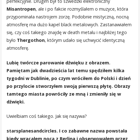
perfekcyjnie. Drugim był to szwedzki elektroniczny
Misantropen
, ale i po fakcie rozmyślałem o muzyce, która
przypominała nastrojem zorzę. Podobnie mistyczną, nocną
atmosferę ma dużo kapel black metalowych. Zastanawiałem
się, czy coś takiego znajdę w death metalu i najbliżej tego
było
Thergothon
, którym udało się uchwycić identyczną
atmosferę.
Lubię twórcze parowanie dźwięku z obrazem.
Pamiętam jak dwadzieścia lat temu spędziłem kilka
tygodni w Dublinie, po czym wróciłem do Polski i dzień
po przylocie stworzyłem swoją pierwszą płytę. Obrazy
tamtego miasta powróciły ze mną i zmieniły się w
dźwięki.
Uwielbiam coś takiego. Jak się nazywa?
starsplanesandcircles. I co zabawne nazwa powstała
kiedy wracałem nocą z Berlina i obserwowałem przez