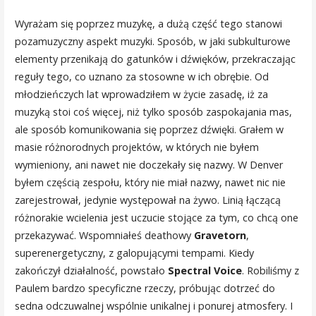
Wyrażam się poprzez muzykę, a dużą część tego stanowi
pozamuzyczny aspekt muzyki. Sposób, w jaki subkulturowe
elementy przenikają do gatunków i dźwięków, przekraczając
reguły tego, co uznano za stosowne w ich obrębie. Od
młodzieńczych lat wprowadziłem w życie zasadę, iż za
muzyką stoi coś więcej, niż tylko sposób zaspokajania mas,
ale sposób komunikowania się poprzez dźwięki. Grałem w
masie różnorodnych projektów, w których nie byłem
wymieniony, ani nawet nie doczekały się nazwy. W Denver
byłem częścią zespołu, który nie miał nazwy, nawet nic nie
zarejestrował, jedynie występował na żywo. Linią łączącą
różnorakie wcielenia jest uczucie stojące za tym, co chcą one
przekazywać. Wspomniałeś deathowy
Gravetorn
,
superenergetyczny, z galopującymi tempami. Kiedy
zakończył działalność, powstało
Spectral Voice
. Robiliśmy z
Paulem bardzo specyficzne rzeczy, próbując dotrzeć do
sedna odczuwalnej wspólnie unikalnej i ponurej atmosfery. I