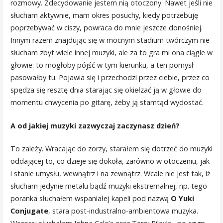
rozmowy. Zdecydowanie jestem nią otoczony. Nawet jeśli nie
słucham aktywnie, mam okres posuchy, kiedy potrzebuję
poprzebywać w ciszy, powraca do mnie jeszcze donośniej.
Innym razem znajdując się w mocnym stadium twórczym nie
słucham zbyt wiele innej muzyki, ale za to gra mi ona ciągle w
głowie: to mogłoby pójść w tym kierunku, a ten pomysł
pasowałby tu. Pojawia się i przechodzi przez ciebie, przez co
spędza się resztę dnia starając się okiełzać ją w głowie do
momentu chwycenia po gitarę, żeby ją stamtąd wydostać.
A od jakiej muzyki zazwyczaj zaczynasz dzień?
To zależy. Wracając do zorzy, starałem się dotrzeć do muzyki
oddającej to, co dzieje się dokoła, zarówno w otoczeniu, jak
i stanie umysłu, wewnątrz i na zewnątrz. Wcale nie jest tak, iż
słucham jedynie metalu bądź muzyki ekstremalnej, np. tego
poranka słuchałem wspaniałej kapeli pod nazwą
O Yuki
Conjugate
, stara post-industralno-ambientowa muzyka.