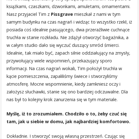
książkami, czaszkami, dzwonkami, amuletami, ornamentami.
Nasz przyjaciel Tim z
Pissgrave
mieszkał z nami w tym
samym budynku na czas nagrań i widząc to wszystko rzekł, iż
posiada coś idealnie pasującego, dwa przeraźliwie cuchnące
truchła w stanie rozkładu. Nie zdążył otworzyć bagażnika, a
w całym studio dało się wyczuć duszący smród śmierci.
Idealnie, tak miało być, zapach silnie oddziałujący na zmysły,
przywołujący wiele wspomnień, przekazujący sporo
informacji. Na czas nagrań wokali, Tim położył truchła w
kącie pomieszczenia, zapaliliśmy świece i stworzyliśmy
atmosferę. Mocne wspomnienie, kiedy zamkniesz oczy i
założysz słuchawki, stanie się ono bardziej odczuwalne. Dla
nas był to kolejny krok zanurzenia się w tym materiale.
Myślę, iż to zrozumiałem. Chodziło o to, żeby czuć się
tam, jak u siebie w domu, jak najbardziej komfortowo.
Dokładnie. I stworzyć swoją własną przestrzeń. Czując się