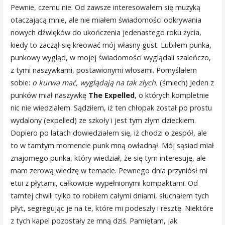
Pewnie, czemu nie. Od zawsze interesowałem się muzyką
otaczającą mnie, ale nie miałem świadomości odkrywania
nowych dźwięków do ukończenia jedenastego roku życia,
kiedy to zaczął się kreować mój własny gust. Lubiłem punka,
punkowy wygląd, w mojej świadomości wyglądali szaleńczo,
z tymi naszywkami, postawionymi włosami. Pomyślałem
sobie:
o kurwa mać, wyglądają na tak złych.
(śmiech) Jeden z
punków miał naszywkę
The Expelled
, o których kompletnie
nic nie wiedziałem. Sądziłem, iż ten chłopak został po prostu
wydalony (expelled) ze szkoły i jest tym złym dzieckiem.
Dopiero po latach dowiedziałem się, iż chodzi o zespół, ale
to w tamtym momencie punk mną owładnął. Mój sąsiad miał
znajomego punka, który wiedział, że się tym interesuję, ale
mam zerową wiedzę w temacie. Pewnego dnia przyniósł mi
etui z płytami, całkowicie wypełnionymi kompaktami. Od
tamtej chwili tylko to robiłem całymi dniami, słuchałem tych
płyt, segregując je na te, które mi podeszły i resztę. Niektóre
z tych kapel pozostały ze mną dziś. Pamiętam, jak