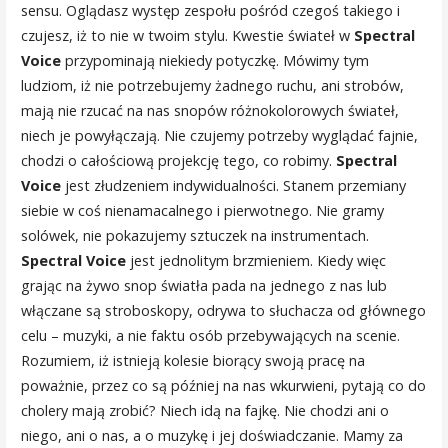
sensu. Oglądasz występ zespołu pośród czegoś takiego i
czujesz, iż to nie w twoim stylu. Kwestie świateł w
Spectral
Voice
przypominają niekiedy potyczkę. Mówimy tym
ludziom, iż nie potrzebujemy żadnego ruchu, ani strobów,
mają nie rzucać na nas snopów różnokolorowych świateł,
niech je powyłączają. Nie czujemy potrzeby wyglądać fajnie,
chodzi o całościową projekcję tego, co robimy.
Spectral
Voice
jest złudzeniem indywidualności. Stanem przemiany
siebie w coś nienamacalnego i pierwotnego. Nie gramy
solówek, nie pokazujemy sztuczek na instrumentach.
Spectral Voice
jest jednolitym brzmieniem. Kiedy więc
grając na żywo snop światła pada na jednego z nas lub
włączane są stroboskopy, odrywa to słuchacza od głównego
celu – muzyki, a nie faktu osób przebywających na scenie.
Rozumiem, iż istnieją kolesie biorący swoją pracę na
poważnie, przez co są później na nas wkurwieni, pytają co do
cholery mają zrobić? Niech idą na fajkę. Nie chodzi ani o
niego, ani o nas, a o muzykę i jej doświadczanie. Mamy za