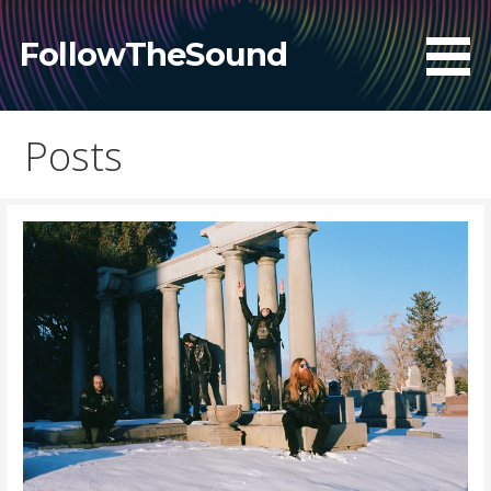
Skip
to
FollowTheSound
content
Posts