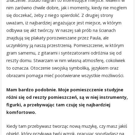
znaczenie. Studio nagrań to interesujące miejsce. Miałem w
nim zarówno chwile dobre, jak i momenty, kiedy nie mogłem
się doczekać, żeby z niego spierdolić. Z drugiej strony
uważam, iż najbardziej angażujące jest miejsce, w którym
odbywa się akt twórczy. W naszej sali prób na ścianach
znajdują się plakaty porozwieszane przez Paula, ale
uczyniliśmy ją naszą przestrzenią. Pomieszczenie, w którym
gram samemu, z gitarami i syntezatorami odróżnia się od
reszty domu. Stwarzam w nim własną atmosferę, cokolwiek
to oznacza. Otoczenie swojską symboliką, językiem oraz
obrazami pomaga mieć pootwierane wszystkie możliwości.
Mam bardzo podobnie. Moje pomieszczenie studyjne
różni się od reszty pomieszczeń, są w niej instrumenty,
figurki, a przebywając tam czuję się najbardziej
komfortowo.
Kiedy tam przebywasz tworząc nową muzykę, czy masz jakiś
obiekt, który przykuwa twój wzrok, pracując spoglądasz na