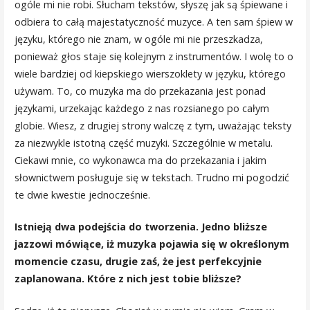
ogóle mi nie robi. Słucham tekstów, słyszę jak są śpiewane i
odbiera to całą majestatyczność muzyce. A ten sam śpiew w
języku, którego nie znam, w ogóle mi nie przeszkadza,
ponieważ głos staje się kolejnym z instrumentów. I wolę to o
wiele bardziej od kiepskiego wierszoklety w języku, którego
używam. To, co muzyka ma do przekazania jest ponad
językami, urzekając każdego z nas rozsianego po całym
globie. Wiesz, z drugiej strony walczę z tym, uważając teksty
za niezwykle istotną część muzyki. Szczególnie w metalu.
Ciekawi mnie, co wykonawca ma do przekazania i jakim
słownictwem posługuje się w tekstach. Trudno mi pogodzić
te dwie kwestie jednocześnie.
Istnieją dwa podejścia do tworzenia. Jedno bliższe
jazzowi mówiące, iż muzyka pojawia się w określonym
momencie czasu, drugie zaś, że jest perfekcyjnie
zaplanowana. Które z nich jest tobie bliższe?