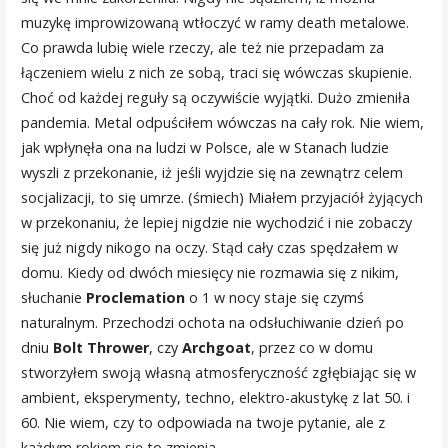
muzykę improwizowaną wtłoczyć w ramy death metalowe.
Co prawda lubię wiele rzeczy, ale też nie przepadam za
łączeniem wielu z nich ze sobą, traci się wówczas skupienie.
Choć od każdej reguły są oczywiście wyjątki. Dużo zmieniła
pandemia. Metal odpuściłem wówczas na cały rok. Nie wiem,
jak wpłynęła ona na ludzi w Polsce, ale w Stanach ludzie
wyszli z przekonanie, iż jeśli wyjdzie się na zewnątrz celem
socjalizacji, to się umrze. (śmiech) Miałem przyjaciół żyjących
w przekonaniu, że lepiej nigdzie nie wychodzić i nie zobaczy
się już nigdy nikogo na oczy. Stąd cały czas spędzałem w
domu. Kiedy od dwóch miesięcy nie rozmawia się z nikim,
słuchanie
Proclemation
o 1 w nocy staje się czymś
naturalnym. Przechodzi ochota na odsłuchiwanie dzień po
dniu
Bolt Thrower
, czy
Archgoat
, przez co w domu
stworzyłem swoją własną atmosferyczność zgłębiając się w
ambient, eksperymenty, techno, elektro-akustykę z lat 50. i
60. Nie wiem, czy to odpowiada na twoje pytanie, ale z
każdym rokiem się to zmienia.