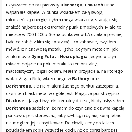
usłyszałem po raz pierwszy
Discharge
,
The Mob
i inne
wspaniałe kapele. W punka wkładałem całą swoją
młodzieńczą energię, byłem mega wkurzony, starając się
znaleźć najbardziej ekstremalny punk z możliwych. Miało to
miejsce w 2004-2005. Scena punkowa w LA działała prężnie,
było co robić, z kim się spotykać. I co zabawne, zwykłem
mówić, iż nienawidzę metalu, gdyż jedynym metalem, jaki
znałem było
Dying Fetus
i
Necrophagia
. Jedyne o czym
miałem pojęcie na polu metalu to ten brutalny,
maczoistyczny, ciężki odłam. Miałem przyjaciela, na którego
wołali Vegan Nick, wkręconego w
Bathory
oraz
Darkthrone
, ale nie miałem żadnego punktu zaczepienia,
czym ten black metal w ogóle jest. Mając za punkt wyjścia
Disclose
– jazgotliwy, ekstremalny d-beat, kiedy usłyszałem
Darkthrone
sądziłem, że mam do czynienia z dziwną kapelą
punkową, przesterowaną, niby szybką, niby nie, kompletnie
nie mogłem jej sklasyfikować. Do chwili, kiedy po latach
poukładałem sobie wszystkie klocki. Aż od coraz bardziej