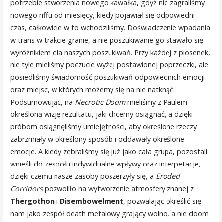
potrzebie stworzenia nowego kawałka, gdyż nie zagraliśmy
nowego riffu od miesięcy, kiedy pojawiał się odpowiedni
czas, całkowicie w to wchodziliśmy. Doświadczenie wpadania
w trans w trakcie granie, a nie poszukiwanie go stawało się
wyróżnikiem dla naszych poszukiwań. Przy każdej z piosenek,
nie tyle mieliśmy poczucie wyżej postawionej poprzeczki, ale
posiedliśmy świadomość poszukiwań odpowiednich emocji
oraz miejsc, w których możemy się na nie natknąć.
Podsumowując, na
Necrotic Doom
mieliśmy z Paulem
określoną wizję rezultatu, jaki chcemy osiągnąć, a dzięki
próbom osiągnęliśmy umiejętności, aby określone rzeczy
zabrzmiały w określony sposób i oddawały określone
emocje. A kiedy zebraliśmy się już jako cała grupa, pozostali
wnieśli do zespołu indywidualne wpływy oraz interpetacje,
dzięki czemu nasze zasoby poszerzyły się, a
Eroded
Corridors
pozwoliło na wytworzenie atmosfery znanej z
Thergothon
i
Disembowelment
, pozwalając określić się
nam jako zespół death metalowy grający wolno, a nie doom