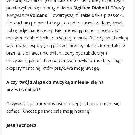
Wczoraj słuchałem Johna Cale’a oraz Terry Riley’a , po czym
przełączyłem się na drugie demo
Sigillum Diaboli
i
Bloody
Vengeance
Volcano
. Towarzyszą mi takie dzikie przeskoki,
ale słucham po prostu tego, co uderza mnie w danej chwili.
Lubię odjechane rzeczy. Nie interesują mnie umiejętności
muzyczne ani technika dla samej techniki. Rzecz jasna istnieją
wspaniałe zespoły grające technicznie, jak i te, które tak nie
brzmią, ale nawet nie śniłem, żeby być tak dobrym
muzykiem, jak oni. Przepadam za muzyką atmosferyczną i
eksperymentalną, który przykuwa moją uwagę.
A czy twój związek z muzyką zmieniał się na
przestrzeni lat?
Oczywiście, jak mogłoby być inaczej. Jak bardzo mam się
cofnąć? Chcesz poznać całą moją historię?
Jeśli zechcesz.