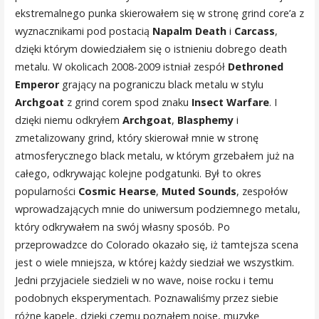
ekstremalnego punka skierowałem się w stronę grind core’a z
wyznacznikami pod postacią
Napalm Death
i
Carcass
,
dzięki którym dowiedziałem się o istnieniu dobrego death
metalu. W okolicach 2008-2009 istniał zespół
Dethroned
Emperor
grający na pograniczu black metalu w stylu
Archgoat
z grind corem spod znaku
Insect Warfare
. I
dzięki niemu odkryłem
Archgoat
,
Blasphemy
i
zmetalizowany grind, który skierował mnie w stronę
atmosferycznego black metalu, w którym grzebałem już na
całego, odkrywając kolejne podgatunki. Był to okres
popularności
Cosmic Hearse
,
Muted Sounds
, zespołów
wprowadzających mnie do uniwersum podziemnego metalu,
który odkrywałem na swój własny sposób. Po
przeprowadzce do Colorado okazało się, iż tamtejsza scena
jest o wiele mniejsza, w której każdy siedział we wszystkim.
Jedni przyjaciele siedzieli w no wave, noise rocku i temu
podobnych eksperymentach. Poznawaliśmy przez siebie
różne kapele, dzięki czemu poznałem noise, muzykę