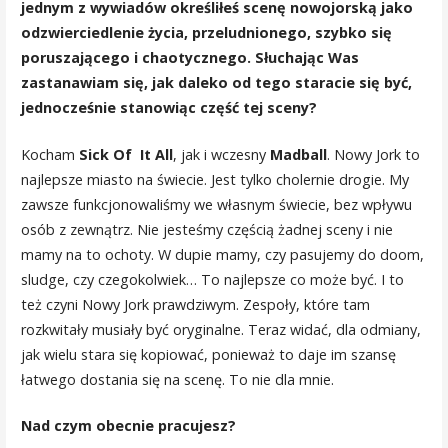
jednym z wywiadów określiłeś scenę nowojorską jako
odzwierciedlenie życia, przeludnionego, szybko się
poruszającego i chaotycznego. Słuchając Was
zastanawiam się, jak daleko od tego staracie się być,
jednocześnie stanowiąc część tej sceny?
Kocham
Sick Of It All
, jak i wczesny
Madball
. Nowy Jork to
najlepsze miasto na świecie. Jest tylko cholernie drogie. My
zawsze funkcjonowaliśmy we własnym świecie, bez wpływu
osób z zewnątrz. Nie jesteśmy częścią żadnej sceny i nie
mamy na to ochoty. W dupie mamy, czy pasujemy do doom,
sludge, czy czegokolwiek… To najlepsze co może być. I to
też czyni Nowy Jork prawdziwym. Zespoły, które tam
rozkwitały musiały być oryginalne. Teraz widać, dla odmiany,
jak wielu stara się kopiować, ponieważ to daje im szansę
łatwego dostania się na scenę. To nie dla mnie.
Nad czym obecnie pracujesz?