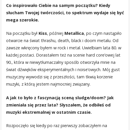
Co inspirowało Ciebie na samym początku? Kiedy
słucham Twojej twórczości, to spektrum wydaje się być
mega szerokie.
Na początku był
Kiss
,
później
Metallica
, po czym nastąpiło
otwarcie na świat thrashu, death, black i doom metalu. Od
zawsze wkręcony byłem w rock i metal. Uwielbiam lata 80. w
każdej postaci. Dorastałem też na scenie hard core’owej lat
90., która w niewytłumaczalny sposób otworzyła mnie na
świat dźwięków eksperymentalnych i noise’owych. Mój gust
muzyczny wywodzi się z przeszłości, tam tkwią korzenie
muzyki, z którą jestem najmocniej związany.
A jak to było z fascynacją sceną sludge/doom? Jak
zmieniała się przez lata? Słyszałem, że odbiłeś od
muzyki ekstremalnej w ostatnim czasie.
Rozpoczęło się kiedy po raz pierwszy zobaczyłem na