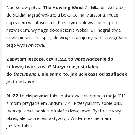
Nad solową płytą
The Howling Wind
. Za kilka dni wchodzę
do studia nagrać wokale, u boku Colina Marstona, muzę
napisałem w całości sam. Poza tym, solowy album, pod
nazwiskiem, wymaga dokończenia wokali.
UT
nagrał dwie
nowe piosenki na split, ale wciąż pracujemy nad szczegółami
tego wydawnictwa.
Zapytam jeszcze, czy RL:ZZ to wprowadzenie do
solowej twórczości? Muzycznie jest daleki
do
Document 1
, ale samo to, jak uciekasz od szufladek
jest ciekawe.
RL:ZZ
to eksperymentalna noise’owa kolaboracja moja (RL)
z moim przyjacielem Andym (ZZ). Przesyłaliśmy sobie pliki,
tworząc z nich soniczne kolaże dźwiękowe. Był to ciekawy
okres, ale już nie jest aktywny, z Andym też nie mam
już kontaktu.