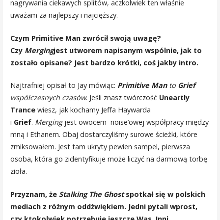
nagrywania ciekawych splitów, aczkolwiek ten właśnie
uważam za najlepszy i najcięższy.
Czym Primitive Man zwrócił swoją uwagę?
Czy
Merging
jest utworem napisanym wspólnie, jak to
zostało opisane? Jest bardzo krótki, coś jakby intro.
Najtrafniej opisał to Jay mówiąc:
Primitive Man
to
Grief
współczesnych czasów
. Jeśli znasz twórczość
Uneartly
Trance
wiesz, jak kochamy Jeffa Haywarda
i
Grief
.
Merging
jest owocem noise’owej współpracy między
mną i Ethanem. Obaj dostarczyliśmy surowe ścieżki, które
zmiksowałem. Jest tam ukryty pewien sampel, pierwsza
osoba, która go zidentyfikuje może liczyć na darmową torbę
zioła.
Przyznam, że
Stalking The Ghost
spotkał się w polskich
mediach z różnym oddźwiękiem. Jedni pytali wprost,
czy ktokolwiek potrzebuje jeszcze Was. Inni