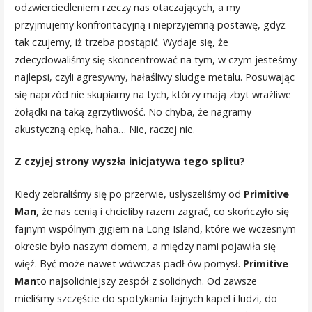
odzwierciedleniem rzeczy nas otaczających, a my
przyjmujemy konfrontacyjną i nieprzyjemną postawę, gdyż
tak czujemy, iż trzeba postąpić. Wydaje się, że
zdecydowaliśmy się skoncentrować na tym, w czym jesteśmy
najlepsi, czyli agresywny, hałaśliwy sludge metalu. Posuwając
się naprzód nie skupiamy na tych, którzy mają zbyt wrażliwe
żołądki na taką zgrzytliwość. No chyba, że nagramy
akustyczną epkę, haha… Nie, raczej nie.
Z czyjej strony wyszła inicjatywa tego splitu?
Kiedy zebraliśmy się po przerwie, usłyszeliśmy od
Primitive
Man
, że nas cenią i chcieliby razem zagrać, co skończyło się
fajnym wspólnym gigiem na Long Island, które we wczesnym
okresie było naszym domem, a między nami pojawiła się
więź. Być może nawet wówczas padł ów pomysł.
Primitive
Man
to najsolidniejszy zespół z solidnych. Od zawsze
mieliśmy szczęście do spotykania fajnych kapel i ludzi, do