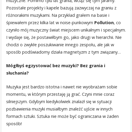
muzyczne. Pomimo tylu lat grania, wciąż się tym jaramy.
Pozostałe projekty i kapele bazują zazwyczaj na graniu z
różnorakimi muzykami. Na przykład grałem na basie i
śpiewałem przez kilka lat w noise-punkowym
Pollution
, co
czyniło mój muzyczny świat miejscem unikalnym i specjalnym.
I wydaje się, że postawiłbym go, jako drugi w hierarchii. Nie
chodzi o zwykłe poszukiwanie innego zespołu, ale jak w
sposób podświadomy działa magnetyzm z tym związany…
Mógłbyś egzystować bez muzyki? Bez grania i
słuchania?
Muzyka jest bardzo istotna i nawet nie wyobrażam sobie
momentu, w którym przestaję ją grać. Czyni mnie coraz
silniejszym. Gdybym kiedykolwiek znalazł się w sytuacji
pozbawienia muzyki musiałbym znaleźć ujście w innych
formach sztuki. Sztuka nie może być ograniczana w żaden
sposób!