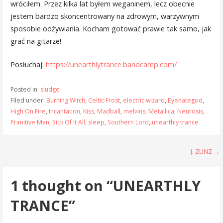
wróciłem. Przez kilka lat byłem weganinem, lecz obecnie
jestem bardzo skoncentrowany na zdrowym, warzywnym
sposobie odżywiania. Kocham gotować prawie tak samo, jak
grać na gitarze!
Posłuchaj:
https://unearthlytrance.bandcamp.com/
Posted in:
sludge
Filed under:
Burning Witch
,
Celtic Frost
,
electric wizard
,
Eyehategod
,
High On Fire
,
Incantation
,
Kiss
,
Madball
,
melvins
,
Metallica
,
Neurosis
,
Primitive Man
,
Sick Of It All
,
sleep
,
Southern Lord
,
unearthly trance
Post
J. ZUNZ →
navigation
1 thought on
“UNEARTHLY
TRANCE”