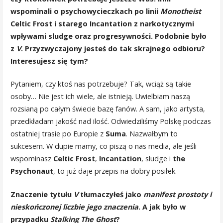
wspominali o psychowycieczkach po linii
Monotheist
Celtic Frost i starego Incantation z narkotycznymi
wpływami sludge oraz progresywności. Podobnie było
z
V
. Przyzwyczajony jesteś do tak skrajnego odbioru?
Interesujesz się tym?
Pytaniem, czy ktoś nas potrzebuje? Tak, wciąż są takie
osoby… Nie jest ich wiele, ale istnieją. Uwielbiam naszą
rozsianą po całym świecie bazę fanów. A sam, jako artysta,
przedkładam jakość nad ilość. Odwiedziliśmy Polskę podczas
ostatniej trasie po Europie z
Suma
. Nazwałbym to
sukcesem. W dupie mamy, co piszą o nas media, ale jeśli
wspominasz
Celtic Frost
,
Incantation
, sludge i
the
Psychonaut
, to już daje przepis na dobry posiłek.
Znaczenie tytułu
V
tłumaczyłeś jako
manifest prostoty i
nieskończonej liczbie jego znaczenia
. A jak było w
przypadku
Stalking The Ghost
?