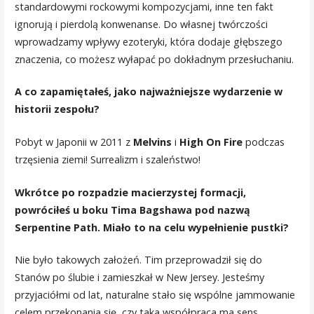
standardowymi rockowymi kompozycjami, inne ten fakt
ignorują i pierdolą konwenanse. Do własnej twórczości
wprowadzamy wpływy ezoteryki, która dodaje głębszego
znaczenia, co możesz wyłapać po dokładnym przesłuchaniu.
A co zapamiętałeś, jako najważniejsze wydarzenie w
historii zespołu?
Pobyt w Japonii w 2011 z
Melvins
i
High On Fire
podczas
trzęsienia ziemi! Surrealizm i szaleństwo!
Wkrótce po rozpadzie macierzystej formacji,
powróciłeś u boku Tima Bagshawa pod nazwą
Serpentine Path. Miało to na celu wypełnienie pustki?
Nie było takowych założeń. Tim przeprowadził się do
Stanów po ślubie i zamieszkał w New Jersey. Jesteśmy
przyjaciółmi od lat, naturalne stało się wspólne jammowanie
celem przekonania się, czy taka współpraca ma sens.