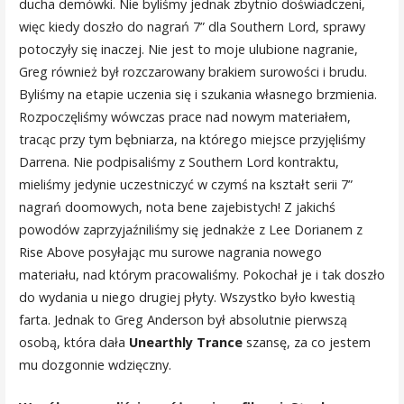
ducha demówki. Nie byliśmy jednak zbytnio doświadczeni,
więc kiedy doszło do nagrań 7” dla Southern Lord, sprawy
potoczyły się inaczej. Nie jest to moje ulubione nagranie,
Greg również był rozczarowany brakiem surowości i brudu.
Byliśmy na etapie uczenia się i szukania własnego brzmienia.
Rozpoczęliśmy wówczas prace nad nowym materiałem,
tracąc przy tym bębniarza, na którego miejsce przyjęliśmy
Darrena. Nie podpisaliśmy z Southern Lord kontraktu,
mieliśmy jedynie uczestniczyć w czymś na kształt serii 7”
nagrań doomowych, nota bene zajebistych! Z jakichś
powodów zaprzyjaźniliśmy się jednakże z Lee Dorianem z
Rise Above posyłając mu surowe nagrania nowego
materiału, nad którym pracowaliśmy. Pokochał je i tak doszło
do wydania u niego drugiej płyty. Wszystko było kwestią
farta. Jednak to Greg Anderson był absolutnie pierwszą
osobą, która dała
Unearthly Trance
szansę, za co jestem
mu dozgonnie wdzięczny.