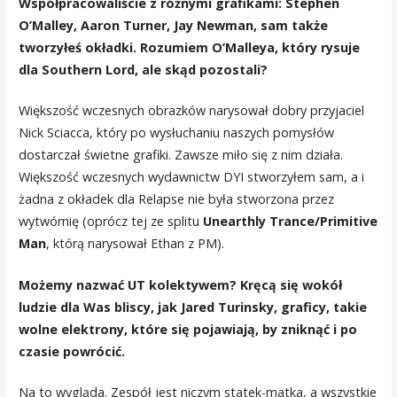
Współpracowaliście z różnymi grafikami: Stephen
O’Malley, Aaron Turner, Jay Newman, sam także
tworzyłeś okładki. Rozumiem O’Malleya, który rysuje
dla Southern Lord, ale skąd pozostali?
Większość wczesnych obrazków narysował dobry przyjaciel
Nick Sciacca, który po wysłuchaniu naszych pomysłów
dostarczał świetne grafiki. Zawsze miło się z nim działa.
Większość wczesnych wydawnictw DYI stworzyłem sam, a i
żadna z okładek dla Relapse nie była stworzona przez
wytwórnię (oprócz tej ze splitu
Unearthly Trance/Primitive
Man
, którą narysował Ethan z PM).
Możemy nazwać UT kolektywem? Kręcą się wokół
ludzie dla Was bliscy, jak Jared Turinsky, graficy, takie
wolne elektrony, które się pojawiają, by zniknąć i po
czasie powrócić.
Na to wygląda. Zespół jest niczym statek-matka, a wszystkie