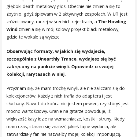
głęboki death metalowy głos. Obecnie nie zmienia się to
zbytnio, gdyż śpiewam w 2 aktywnych zespołach. W
UT
jest
zróżnicowany, raczej w średnich rejestrach, a
The Howling
Wind
zmienia się w mój solowy projekt black metalowy,
gdzie te wokale są wyższe.
Obserwując formaty, w jakich się wydajecie,
szczególnie z Unearthly Trance, wydajesz się być
zakręcony na punkcie winyli. Opowiedz o swojej
kolekcji, rarytasach w niej.
Przyznam się, że mam trochę winyli, ale nie zaliczam się do
kolekcjonerów. Każdy z nich trafia do adaptera i jest
słuchany. Nawet do końca nie jestem pewien, czy któryś jest
mocno wartościowy. Granie na gitarze powoduje, iż
większość kasy idzie na wzmacniacze, kostki i struny. Kiedy
mam czas, staram się znaleźć jakieś fajne wydania, ale
zatwardziały fan nie nazwałby mojej kolekcji imponującą.