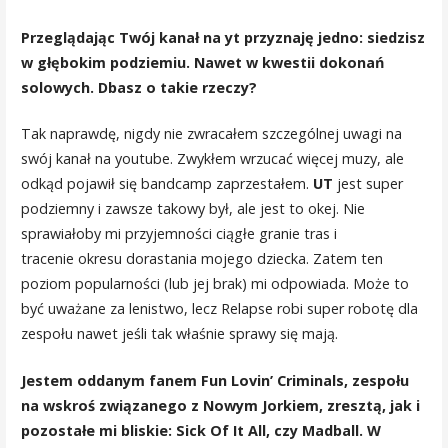
Przeglądając Twój kanał na yt przyznaję jedno: siedzisz
w głębokim podziemiu. Nawet w kwestii dokonań
solowych. Dbasz o takie rzeczy?
Tak naprawdę, nigdy nie zwracałem szczególnej uwagi na
swój kanał na youtube. Zwykłem wrzucać więcej muzy, ale
odkąd pojawił się bandcamp zaprzestałem.
UT
jest super
podziemny i zawsze takowy był, ale jest to okej. Nie
sprawiałoby mi przyjemności ciągłe granie tras i
tracenie okresu dorastania mojego dziecka. Zatem ten
poziom popularności (lub jej brak) mi odpowiada. Może to
być uważane za lenistwo, lecz Relapse robi super robotę dla
zespołu nawet jeśli tak właśnie sprawy się mają.
Jestem oddanym fanem Fun Lovin’ Criminals, zespołu
na wskroś związanego z Nowym Jorkiem, zresztą, jak i
pozostałe mi bliskie: Sick Of It All, czy Madball. W