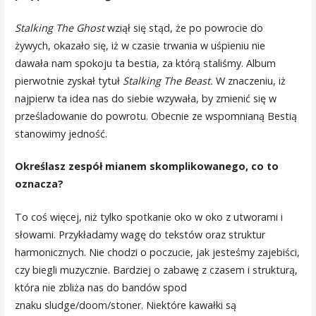
Stalking The Ghost
wziął się stąd, że po powrocie do
żywych, okazało się, iż w czasie trwania w uśpieniu nie
dawała nam spokoju ta bestia, za którą staliśmy. Album
pierwotnie zyskał tytuł
Stalking The Beast.
W znaczeniu, iż
najpierw ta idea nas do siebie wzywała, by zmienić się w
prześladowanie do powrotu. Obecnie ze wspomnianą Bestią
stanowimy jedność.
Określasz zespół mianem skomplikowanego, co to
oznacza?
To coś więcej, niż tylko spotkanie oko w oko z utworami i
słowami. Przykładamy wagę do tekstów oraz struktur
harmonicznych. Nie chodzi o poczucie, jak jesteśmy zajebiści,
czy biegli muzycznie. Bardziej o zabawę z czasem i strukturą,
która nie zbliża nas do bandów spod
znaku sludge/doom/stoner. Niektóre kawałki są