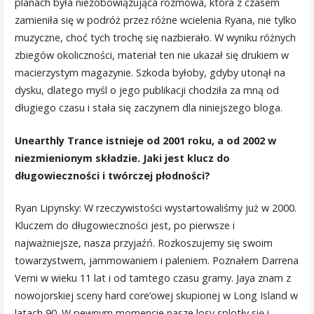
planach była niezobowiązująca rozmowa, która z czasem
zamieniła się w podróż przez różne wcielenia Ryana, nie tylko
muzyczne, choć tych trochę się nazbierało. W wyniku różnych
zbiegów okoliczności, materiał ten nie ukazał się drukiem w
macierzystym magazynie. Szkoda byłoby, gdyby utonął na
dysku, dlatego myśl o jego publikacji chodziła za mną od
długiego czasu i stała się zaczynem dla niniejszego bloga.
Unearthly Trance istnieje od 2001 roku, a od 2002 w
niezmienionym składzie. Jaki jest klucz do
długowieczności i twórczej płodności?
Ryan Lipynsky: W rzeczywistości wystartowaliśmy już w 2000.
Kluczem do długowieczności jest, po pierwsze i
najważniejsze, nasza przyjaźń. Rozkoszujemy się swoim
towarzystwem, jammowaniem i paleniem. Poznałem Darrena
Verni w wieku 11 lat i od tamtego czasu gramy. Jaya znam z
nowojorskiej sceny hard core’owej skupionej w Long Island w
latach 90. W pewnym momencie nasze losy splotły się i