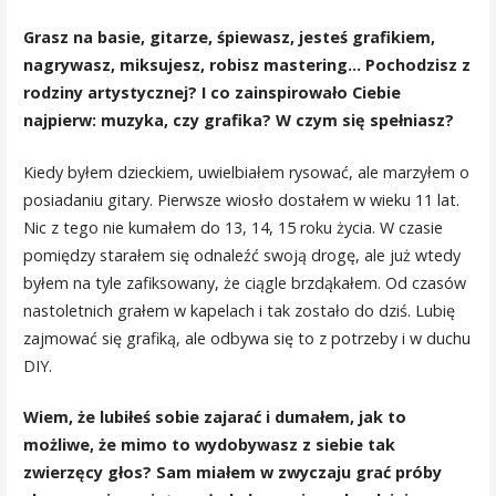
Grasz na basie, gitarze, śpiewasz, jesteś grafikiem,
nagrywasz, miksujesz, robisz mastering… Pochodzisz z
rodziny artystycznej? I co zainspirowało Ciebie
najpierw: muzyka, czy grafika? W czym się spełniasz?
Kiedy byłem dzieckiem, uwielbiałem rysować, ale marzyłem o
posiadaniu gitary. Pierwsze wiosło dostałem w wieku 11 lat.
Nic z tego nie kumałem do 13, 14, 15 roku życia. W czasie
pomiędzy starałem się odnaleźć swoją drogę, ale już wtedy
byłem na tyle zafiksowany, że ciągle brzdąkałem. Od czasów
nastoletnich grałem w kapelach i tak zostało do dziś. Lubię
zajmować się grafiką, ale odbywa się to z potrzeby i w duchu
DIY.
Wiem, że lubiłeś sobie zajarać i dumałem, jak to
możliwe, że mimo to wydobywasz z siebie tak
zwierzęcy głos? Sam miałem w zwyczaju grać próby