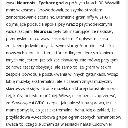
żywo
Neurosis
i
Eyehategod
w późnych latach 90. Wywalili
mnie w kosmos. Spowodowali, że szybko straciłem
zainteresowanie sceną hc. Brzmienie gitar, riffy w
EHG
i
dojmujące poczucie apokalipsy wraz z psychodelicznymi
wizualizacjami
Neurosis
były tak inspirujące, że nakazały
przemyśleć to, co wówczas robiłem. Z upływem czasu
zostałem jedynie przy starszym sludge/doomie. Jest kilka
nowszych kapel tu i tam, które odkryłem, lecz szukaniem
innych nie jestem już tak zaciekawiony. Nie mówię przy tym,
że nowe rzeczy obsysają, ale samo to, że gram w takim
zespole powoduje poszukiwania w innych gatunkach. Wciąż
lubię muzykę ekstremalną, ale z czasem zmysł muzyczny
skierowywał się w stronę muzyki, na której dorastałem oraz
tej, którą odkryłem później. Wiesz, nie możesz zaprzeczyć,
że
Powerage
AC/DC
trzepie, jak należy! Inna sprawa, iż nie
mam pomysłu, co jest ekstremalne, haha. Idę o zakład, że
przykładowa 40-osobowa grupa ograniczonych humanoidów
uważa to, czego słucham za wieśniacki hałas! Cudownie!