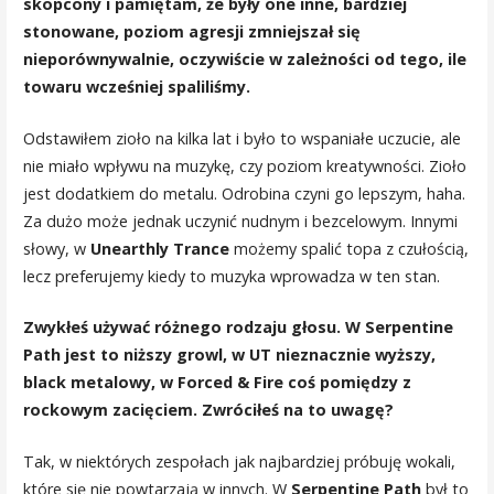
skopcony i pamiętam, że były one inne, bardziej
stonowane, poziom agresji zmniejszał się
nieporównywalnie, oczywiście w zależności od tego, ile
towaru wcześniej spaliliśmy.
Odstawiłem zioło na kilka lat i było to wspaniałe uczucie, ale
nie miało wpływu na muzykę, czy poziom kreatywności. Zioło
jest dodatkiem do metalu. Odrobina czyni go lepszym, haha.
Za dużo może jednak uczynić nudnym i bezcelowym. Innymi
słowy, w
Unearthly Trance
możemy spalić topa z czułością,
lecz preferujemy kiedy to muzyka wprowadza w ten stan.
Zwykłeś używać różnego rodzaju głosu. W Serpentine
Path jest to niższy growl, w UT nieznacznie wyższy,
black metalowy, w Forced & Fire coś pomiędzy z
rockowym zacięciem. Zwróciłeś na to uwagę?
Tak, w niektórych zespołach jak najbardziej próbuję wokali,
które się nie powtarzają w innych. W
Serpentine Path
był to