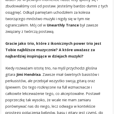
zbudowaliśmy coś od postaw. Jesteśmy bardzo dumni z tych
osiągnięć. Odkąd pamiętam uchodziłem za kolesia
tworzącego mnóstwo muzyki i nigdy się w tym nie
ograniczałem. Mój cel w
Unearthly Trance
był zawsze
związany z twórczą postawą.
Gracie jako trio, które z ikonicznych power trio jest
Tobie najbliższe muzycznie? A które uważasz za
najbardziej inspirujące w dziejach muzyki?
Kiedy rozważam istotę trio, na myśl przychodzi głośna
gitara
Jimi Hendrixa
. Zawsze miał świetnych basistów i
perkusistów, ale przebijał wszystko swoją gitarą oraz
śpiewem. Do tego rozkręcone na full wzmacniacze i
całkowite lekceważenie tego, co akceptowalne. Postawił
poprzeczkę tak wysoko, że wcale nie mam zamiaru
porównywać nas do niego, lecz odwaga w kontekście
prostego połączenia bębnów, basu i gitary jest czymś, do