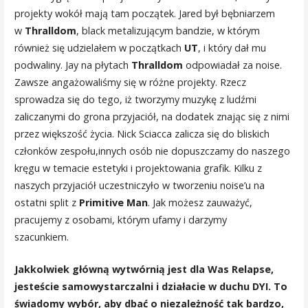
projekty wokół mają tam początek. Jared był bębniarzem
w
Thralldom
, black metalizującym bandzie, w którym
również się udzielałem w początkach
UT
, i który dał mu
podwaliny. Jay na płytach
Thralldom
odpowiadał za noise.
Zawsze angażowaliśmy się w różne projekty. Rzecz
sprowadza się do tego, iż tworzymy muzykę z ludźmi
zaliczanymi do grona przyjaciół, na dodatek znając się z nimi
przez większość życia. Nick Sciacca zalicza się do bliskich
członków zespołu,innych osób nie dopuszczamy do naszego
kręgu w temacie estetyki i projektowania grafik. Kilku z
naszych przyjaciół uczestniczyło w tworzeniu noise’u na
ostatni split z
Primitive Man
. Jak możesz zauważyć,
pracujemy z osobami, którym ufamy i darzymy
szacunkiem.
Jakkolwiek główną wytwórnią jest dla Was Relapse,
jesteście samowystarczalni i działacie w duchu DYI. To
świadomy wybór, aby dbać o niezależność tak bardzo,