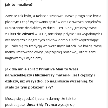
jak to możliwe?
Zawsze tak było, a Relapse szanował nasze pragnienie bycia
płodnym i chęć wydawania splitów oraz dziwnych projektów.
Nieustannie działaliśmy w duchu DYI. Kiedy graliśmy trasę
z
Electric Wizard
w 2002, mieliśmy jedynie 100 wypalonych i
własnoręcznie nagranych cd-r’ów demo
Hadit
wyprzedając
je. Stało się to tradycją we wczesnych latach. Na każdą trasę
mamy limitowane cd-r’y (najczęściej noisowe), które sami
nagrywamy i wydajemy.
Jak dla mnie split z Primitive Man to Wasz
najwścieklejszy i bluźnierczy materiał. Jest cięższy i
dzikszy, niż wszystko, co nagraliście wcześniej. Co
stało za tym pokazem siły?
Muszę się zgodzić i jestem dumny, że tak to
postrzegasz.
Unearthly Trance
wydaje się