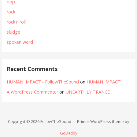
pop
rock
rock'n'roll
sludge
spoken word
Recent Comments
HUMAN IMPACT - FollowTheSound
on
HUMAN IMPACT
A WordPress Commenter
on
UNEARTHLY TRANCE
Copyright © 2026 FollowTheSound — Primer WordPress theme by
GoDaddy