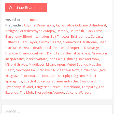
Continue Reading →
Posted in:
death metal
Filed under:
Abysmal Dimensions
,
Aghast
,
Alice Coltrane
,
Anhedonist
,
Archgoat
,
Arsedestroyer
,
Autopsy
,
Bathory
,
Bekrofilth
,
Black Curse
,
Blasphemy
,
Blood Incantation
,
Bolt Thrower
,
Brainbombs
,
Carcass
,
Catharsis
,
Cecil Taylor
,
Cosmic Hearse
,
Crematory
,
Darkthrone
,
Dead
Can Dance
,
Death
,
death metal
,
Dethroned Emperor
,
Discharge
,
Disclose
,
Disembowelment
,
Dying Fetus
,
Eternal Darkness
,
Gravetorn
,
Incapacitants
,
Insect Warfare
,
John Cale
,
Lightning Bolt
,
Merzbow
,
Milford Graves
,
Mindflayer
,
Misantropen
,
Muted Sounds
,
Napalm
Death
,
Necrophagia
,
Nichtigkeit
,
Nuclear War Now!
,
O Yuki Conjugate
,
Pissgrave
,
Proclemation
,
Repulsion
,
Sacriphyx
,
Sigillum Diaboli
,
Sparagmos
,
Spectral Voice
,
starsplanesandcircles
,
Swallowed
,
Symphony Of Grief
,
Tangerine Dream
,
Teitanblood
,
Terry Riley
,
The
Expelled
,
The Mob
,
Thergothon
,
Vemod
,
Volcano
,
Warsore
Search
for: