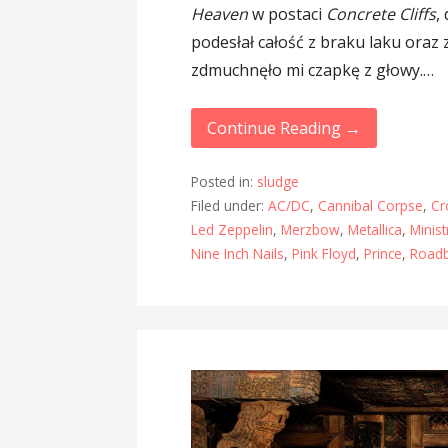
Heaven
w postaci
Concrete Cliffs
,
podesłał całość z braku laku oraz
zdmuchnęło mi czapkę z głowy.…
Continue Reading →
Posted in:
sludge
Filed under:
AC/DC
,
Cannibal Corpse
,
Cr
Led Zeppelin
,
Merzbow
,
Metallica
,
Minist
Nine Inch Nails
,
Pink Floyd
,
Prince
,
Road