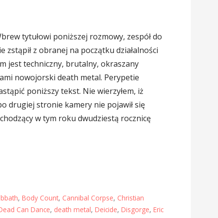
Wbrew tytułowi poniższej rozmowy, zespół do
e zstąpił z obranej na początku działalności
m jest techniczny, brutalny, okraszany
ami nowojorski death metal. Perypetie
tąpić poniższy tekst. Nie wierzyłem, iż
po drugiej stronie kamery nie pojawił się
chodzący w tym roku dwudziestą rocznicę
abbath
,
Body Count
,
Cannibal Corpse
,
Christian
Dead Can Dance
,
death metal
,
Deicide
,
Disgorge
,
Eric