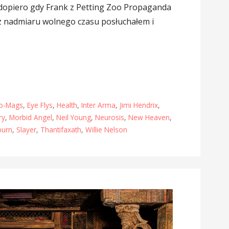
 dopiero gdy Frank z Petting Zoo Propaganda
 z nadmiaru wolnego czasu posłuchałem i
o-Mags
,
Eye Flys
,
Health
,
Inter Arma
,
Jimi Hendrix
,
ry
,
Morbid Angel
,
Neil Young
,
Neurosis
,
New Heaven
,
burn
,
Slayer
,
Thantifaxath
,
Willie Nelson