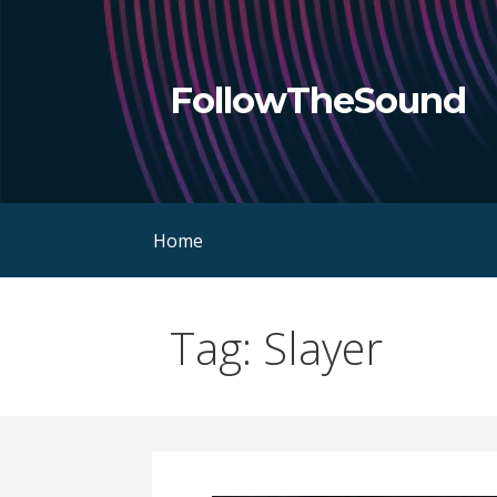
Skip
to
content
FollowTheSound
Home
Tag: Slayer