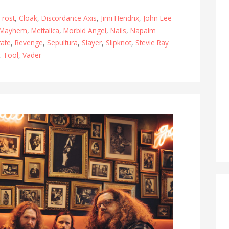
 Frost
,
Cloak
,
Discordance Axis
,
Jimi Hendrix
,
John Lee
Mayhem
,
Mettalica
,
Morbid Angel
,
Nails
,
Napalm
tate
,
Revenge
,
Sepultura
,
Slayer
,
Slipknot
,
Stevie Ray
,
Tool
,
Vader