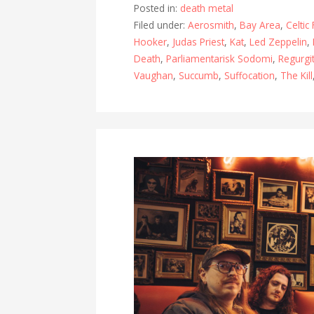
Posted in:
death metal
Filed under:
Aerosmith
,
Bay Area
,
Celtic
Hooker
,
Judas Priest
,
Kat
,
Led Zeppelin
,
Death
,
Parliamentarisk Sodomi
,
Regurgi
Vaughan
,
Succumb
,
Suffocation
,
The Kill