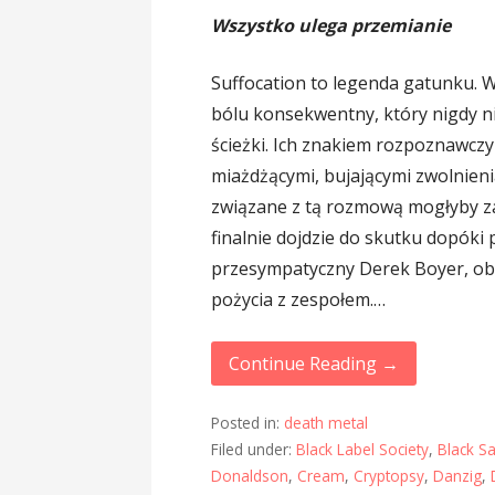
Wszystko ulega przemianie
Suffocation to legenda gatunku. 
bólu konsekwentny, który nigdy ni
ścieżki. Ich znakiem rozpoznawczy
miażdżącymi, bujającymi zwolnieni
związane z tą rozmową mogłyby zas
finalnie dojdzie do skutku dopóki 
przesympatyczny Derek Boyer, ob
pożycia z zespołem.…
Continue Reading →
Posted in:
death metal
Filed under:
Black Label Society
,
Black S
Donaldson
,
Cream
,
Cryptopsy
,
Danzig
,