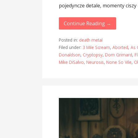
pojedyncze detale, momenty ciszy 
Continue Reading →
Posted in:
death metal
Filed under:
3 Mile Scream
,
Aborted
,
As 
Donaldson
,
Cryptopsy
,
Dom Grimard
,
F
Mike DiSalvo
,
Neurosis
,
None So Vile
,
Ol