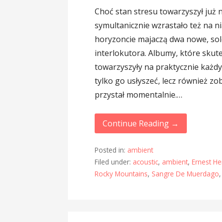
Choć stan stresu towarzyszył już 
symultanicznie wzrastało też na ni
horyzoncie majaczą dwa nowe, so
interlokutora. Albumy, które skute
towarzyszyły na praktycznie każdy
tylko go usłyszeć, lecz również z
przystał momentalnie.…
Continue Reading →
Posted in:
ambient
Filed under:
acoustic
,
ambient
,
Ernest H
Rocky Mountains
,
Sangre De Muerdago