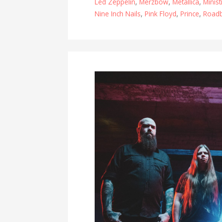
Led Zeppelin
,
Merzbow
,
Metallica
,
Minist
Nine Inch Nails
,
Pink Floyd
,
Prince
,
Road