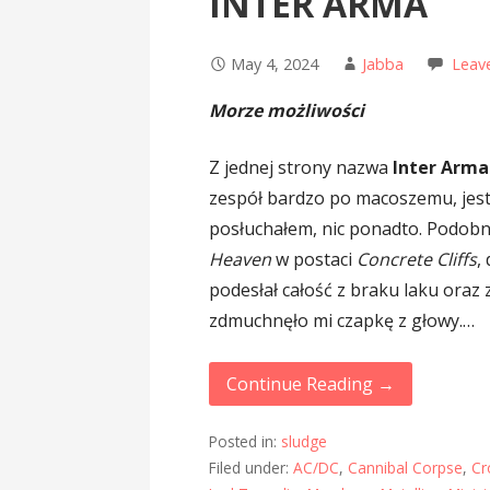
INTER ARMA
May 4, 2024
Jabba
Leav
Morze możliwości
Z jednej strony nazwa
Inter Arma
zespół bardzo po macoszemu, jest
posłuchałem, nic ponadto. Podobn
Heaven
w postaci
Concrete Cliffs
,
podesłał całość z braku laku oraz
zdmuchnęło mi czapkę z głowy.…
Continue Reading →
Posted in:
sludge
Filed under:
AC/DC
,
Cannibal Corpse
,
Cr