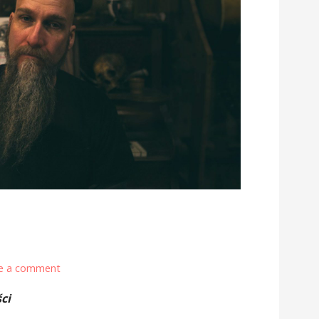
e a comment
ci