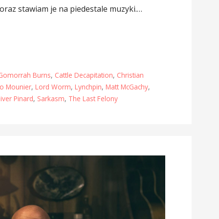
oraz stawiam je na piedestale muzyki.…
Gomorrah Burns
,
Cattle Decapitation
,
Christian
lo Mounier
,
Lord Worm
,
Lynchpin
,
Matt McGachy
,
iver Pinard
,
Sarkasm
,
The Last Felony