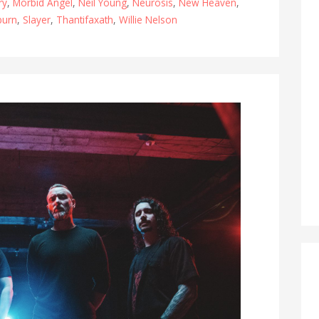
ry
,
Morbid Angel
,
Neil Young
,
Neurosis
,
New Heaven
,
burn
,
Slayer
,
Thantifaxath
,
Willie Nelson