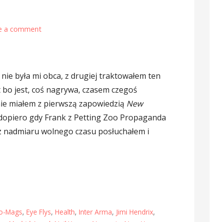
e a comment
nie była mi obca, z drugiej traktowałem ten
 bo jest, coś nagrywa, czasem czegoś
ie miałem z pierwszą zapowiedzią
New
 dopiero gdy Frank z Petting Zoo Propaganda
 z nadmiaru wolnego czasu posłuchałem i
o-Mags
,
Eye Flys
,
Health
,
Inter Arma
,
Jimi Hendrix
,