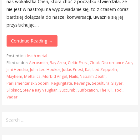
nas wokalistka Cheri, która choć z początku stwierdziła, że
nie jest w nastroju na wypowiadanie się, to z czasem coraz
bardziej dołączała do naszej konwersacji, uważnie się jej
przysłuchując.…
Continue Reading →
Posted in:
death metal
Filed under:
Aerosmith
,
Bay Area
,
Celtic Frost
,
Cloak
,
Discordance Axis
,
Jimi Hendrix
,
John Lee Hooker
,
Judas Priest
,
Kat
,
Led Zeppelin
,
Mayhem
,
Mettalica
,
Morbid Angel
,
Nails
,
Napalm Death
,
Parliamentarisk Sodomi
,
Regurgitate
,
Revenge
,
Sepultura
,
Slayer
,
Slipknot
,
Stevie Ray Vaughan
,
Succumb
,
Suffocation
,
The Kill
,
Tool
,
Vader
Search
for: