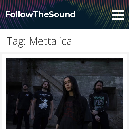
Skip
to
FollowTheSound
content
Tag: Mettalica