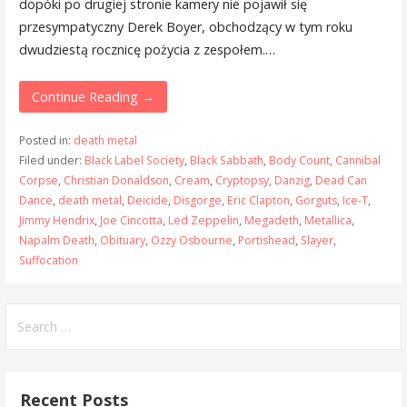
dopóki po drugiej stronie kamery nie pojawił się
przesympatyczny Derek Boyer, obchodzący w tym roku
dwudziestą rocznicę pożycia z zespołem.…
Continue Reading →
Posted in:
death metal
Filed under:
Black Label Society
,
Black Sabbath
,
Body Count
,
Cannibal
Corpse
,
Christian Donaldson
,
Cream
,
Cryptopsy
,
Danzig
,
Dead Can
Dance
,
death metal
,
Deicide
,
Disgorge
,
Eric Clapton
,
Gorguts
,
Ice-T
,
Jimmy Hendrix
,
Joe Cincotta
,
Led Zeppelin
,
Megadeth
,
Metallica
,
Napalm Death
,
Obituary
,
Ozzy Osbourne
,
Portishead
,
Slayer
,
Suffocation
Search
for:
Recent Posts