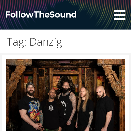
Skip
to
FollowTheSound
content
Tag: Danzig