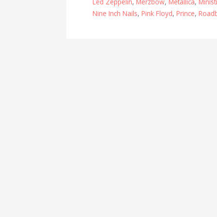
Led Zeppelin
,
Merzbow
,
Metallica
,
Minist
Nine Inch Nails
,
Pink Floyd
,
Prince
,
Road