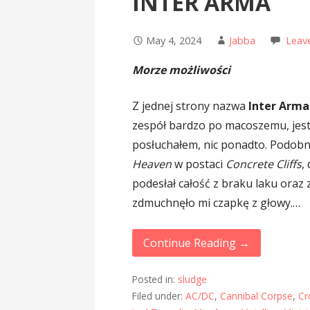
INTER ARMA
May 4, 2024
Jabba
Leav
Morze możliwości
Z jednej strony nazwa
Inter Arma
zespół bardzo po macoszemu, jest
posłuchałem, nic ponadto. Podobn
Heaven
w postaci
Concrete Cliffs
,
podesłał całość z braku laku oraz
zdmuchnęło mi czapkę z głowy.…
Continue Reading →
Posted in:
sludge
Filed under:
AC/DC
,
Cannibal Corpse
,
Cr