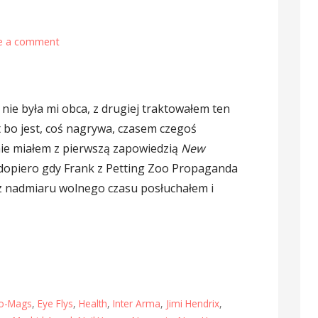
e a comment
nie była mi obca, z drugiej traktowałem ten
 bo jest, coś nagrywa, czasem czegoś
ie miałem z pierwszą zapowiedzią
New
 dopiero gdy Frank z Petting Zoo Propaganda
 z nadmiaru wolnego czasu posłuchałem i
o-Mags
,
Eye Flys
,
Health
,
Inter Arma
,
Jimi Hendrix
,