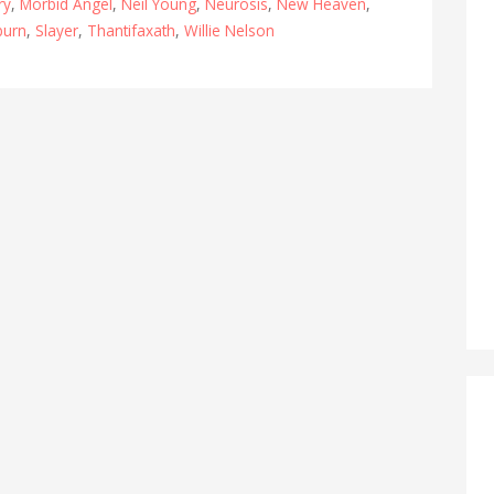
ry
,
Morbid Angel
,
Neil Young
,
Neurosis
,
New Heaven
,
burn
,
Slayer
,
Thantifaxath
,
Willie Nelson