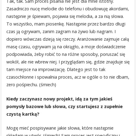
Tak, tak. Sam proces pisania nie jest dla mnie istotny.
Zasadniczo nucę melodie do telefonu i obudowuję akordami,
następnie je śpiewam, pojawia się melodia, a za nią słowa.
To wszystko, mam piosenkę. Następnie przez bardzo długi
czas ją ogrywam, zanim zagram na żywo lub nagram. I
dopiero wówczas dzieją się rzeczy. Aranżowanie zajmuje całą
masę czasu, ogrywam ją na okrągło, a moje doświadczenie
podpowiada, żeby robić to na różne sposoby, poruszać się
wokół, ale nie wbrew niej. I przyglądam się, gdzie znajduje się
tam miejsce na improwizację. Dlatego jest to tak
czasochłonne i spowalnia proces, acz w ogóle o to nie dbam,
zero pośpiechu. (śmiech)
Kiedy zaczynasz nowy projekt, idą za tym jakieś
pomysły bazowe lub słowa, czy startujesz z zupełnie
czystą kartką?
Mogę mieć pospisywane jakie słowa, które następnie
składam w utwór. (śmiech) Sam proces jest specyficzny i