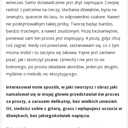
wówczas. Samo doświadczenie jest zbyt zajmujące. Czerpię
radość z patrzenia na rzeczy, słuchania dźwięków, byciu na
zewnątrz, spacerze do lasu, to odpowiednio szalone. Nawet
nie podejmowałbym takiej próby. Tworzę będąc bardzo,
bardzo trzeźwym, a nawet znudzonym. Piszę beznamiętnie,
ponieważ sam ten proces jest inspirujący. A piszę, gdyż chcę
coś zagrać. Kiedy coś powstanie, zastanawiam się, co z tym
można zrobić i tu zaczyna się zabawa. Fajnie jest zarówno
pisać, jak i skończyć pisanie. (śmiech) I nie jest to nic
bolesnego, po prostu składanie akordów, jeden po drugim,
myślenie o melodii, nic ekscytującego.
Interesował mnie sposób, w jaki tworzysz i obraz jaki
namalował się w mojej głowie przedstawiał ów proces
za prosty, a zarazem delikatny, bez wielkich uniesień.
Ot, siedzisz sobie z gitarą, grasz i wyłapujesz uczucia w
dźwiękach, bez jakiegokolwiek napięcia.