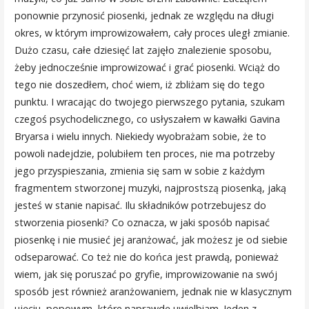
ponownie przynosić piosenki, jednak ze względu na długi
okres, w którym improwizowałem, cały proces uległ zmianie.
Dużo czasu, całe dziesięć lat zajęło znalezienie sposobu,
żeby jednocześnie improwizować i grać piosenki. Wciąż do
tego nie doszedłem, choć wiem, iż zbliżam się do tego
punktu. I wracając do twojego pierwszego pytania, szukam
czegoś psychodelicznego, co usłyszałem w kawałki Gavina
Bryarsa i wielu innych. Niekiedy wyobrażam sobie, że to
powoli nadejdzie, polubiłem ten proces, nie ma potrzeby
jego przyspieszania, zmienia się sam w sobie z każdym
fragmentem stworzonej muzyki, najprostszą piosenką, jaką
jesteś w stanie napisać. Ilu składników potrzebujesz do
stworzenia piosenki? Co oznacza, w jaki sposób napisać
piosenkę i nie musieć jej aranżować, jak możesz je od siebie
odseparować. Co też nie do końca jest prawdą, ponieważ
wiem, jak się poruszać po gryfie, improwizowanie na swój
sposób jest również aranżowaniem, jednak nie w klasycznym
ujęciu, popowym, które naprawdę uwielbiam. Jeden z