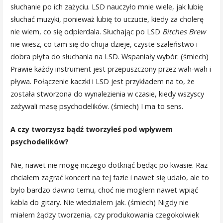
słuchanie po ich zażyciu. LSD nauczyło mnie wiele, jak lubię
słuchać muzyki, ponieważ lubię to uczucie, kiedy za cholerę
nie wiem, co się odpierdala. Słuchając po LSD
Bitches Brew
nie wiesz, co tam się do chuja dzieje, czyste szaleństwo i
dobra płyta do słuchania na LSD. Wspaniały wybór. (śmiech)
Prawie każdy instrument jest przepuszczony przez wah-wah i
pływa. Połączenie kaczki i LSD jest przykładem na to, że
została stworzona do wynalezienia w czasie, kiedy wszyscy
zażywali masę psychodelików. (śmiech) I ma to sens.
A czy tworzysz bądź tworzyłeś pod wpływem
psychodelików?
Nie, nawet nie mogę niczego dotknąć będąc po kwasie. Raz
chciałem zagrać koncert na tej fazie i nawet się udało, ale to
było bardzo dawno temu, choć nie mogłem nawet wpiąć
kabla do gitary. Nie wiedziałem jak. (śmiech) Nigdy nie
miałem żądzy tworzenia, czy produkowania czegokolwiek