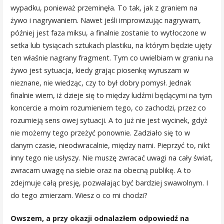
wypadku, ponieważ przeminęła. To tak, jak z graniem na
żywo i nagrywaniem. Nawet jeśli improwizując nagrywam,
później jest faza miksu, a finalnie zostanie to wytłoczone w
setka lub tysiącach sztukach plastiku, na którym będzie ujęty
ten właśnie nagrany fragment. Tym co uwielbiam w graniu na
żywo jest sytuacja, kiedy grając piosenkę wyruszam w
nieznane, nie wiedząc, czy to był dobry pomysł. Jednak
finalnie wiem, iż dzieje się to między ludźmi będącymi na tym
koncercie a moim rozumieniem tego, co zachodzi, przez co
rozumieją sens owej sytuacji. A to już nie jest wycinek, gdyż
nie możemy tego przeżyć ponownie. Zadziało się to w
danym czasie, nieodwracalnie, między nami. Pieprzyć to, nikt
inny tego nie usłyszy. Nie muszę zwracać uwagi na cały świat,
zwracam uwagę na siebie oraz na obecną publikę. A to
zdejmuje całą presję, pozwalając być bardziej swawolnym. I
do tego zmierzam. Wiesz o co mi chodzi?
Owszem, a przy okazji odnalazłem odpowiedź na