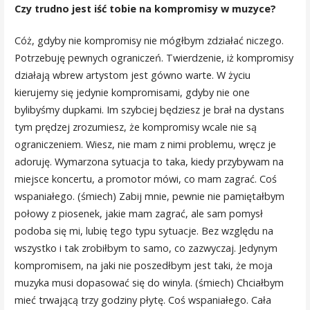
Czy trudno jest iść tobie na kompromisy w muzyce?
Cóż, gdyby nie kompromisy nie mógłbym zdziałać niczego.
Potrzebuję pewnych ograniczeń. Twierdzenie, iż kompromisy
działają wbrew artystom jest gówno warte. W życiu
kierujemy się jedynie kompromisami, gdyby nie one
bylibyśmy dupkami. Im szybciej będziesz je brał na dystans
tym prędzej zrozumiesz, że kompromisy wcale nie są
ograniczeniem. Wiesz, nie mam z nimi problemu, wręcz je
adoruję. Wymarzona sytuacja to taka, kiedy przybywam na
miejsce koncertu, a promotor mówi, co mam zagrać. Coś
wspaniałego. (śmiech) Zabij mnie, pewnie nie pamiętałbym
połowy z piosenek, jakie mam zagrać, ale sam pomysł
podoba się mi, lubię tego typu sytuacje. Bez względu na
wszystko i tak zrobiłbym to samo, co zazwyczaj. Jedynym
kompromisem, na jaki nie poszedłbym jest taki, że moja
muzyka musi dopasować się do winyla. (śmiech) Chciałbym
mieć trwającą trzy godziny płytę. Coś wspaniałego. Cała