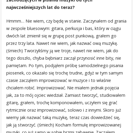
najwcześniejszych lat do teraz?
Hmmm… Nie wiem, czy będę w stanie. Zaczynałem od grania
w zespole bluesowym: gitara, perkusja i bas, który w ciągu
dwóch lat zmienił się w grupę post punkową, grałem go
przez trzy lata. Nawet nie wiem, jak nazwać ową muzykę.
(śmiech) Tworzyliśmy ją we troje, nawet nie wiem, jak do
tego doszło, chyba bębniarz zaczął przynosić inne bity, nie
pamiętam. Po tym, podjąłem próbę samodzielnego pisania
piosenek, co okazało się trochę trudne, gdyż w tym samym
czasie zacząłem improwizować w muzyce i to właśnie
chciałem robić. Improwizować. Nie miałem jednak pojęcia
jak, za to mój ojciec wiedział. Zamiast tworzyć, studiowałem
gitarę, grałem, trochę komponowałem, uczyłem się grać
rytmicznie oraz improwizować, solowo i z innymi. Skoro już
wiemy jak nazwać taką muzykę, teraz czas dowiedzieć się,
jak ją stworzyć. (śmiech) Kocham formułę improwizowanej
muzyki, co już samo w sobie brzmi zabawnie. Zacząłem