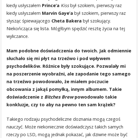
kiedy usłyszałem
Prince’a
Kiss
był szokiem, pierwszy raz
kiedy usłyszałem
Marvin Gaye’a
był szokiem, pierwszy raz
słysząc śpiewającego
Cheta Bakera
był szokujący.
Niekończąca się lista. Mógłbym spędzić resztę życia na tej
wyliczance.
Mam podobne doświadczenia do twoich. Jak odmiennie
słuchało się mi płyt na trzeźwo i pod wpływem
psychodelików. Różnice były szokujące. Pozwalały mi
na poszerzenie wyobraźni, ale zapodanie tego samego
na trzeźwo powodowało, że miałem poczucie
obcowania z jakąś pomyłką, innym albumem. Takie
doświadczenie z
Bitches Brew
powodowało takie
konkluzje, czy to aby na pewno ten sam krążek?
Takiego rodzaju psychodeliczne doznania mogą czegoś
nauczyć. Może niekoniecznie doświadczysz takich samych
rzeczy po LSD, mogą jednak pokazać, jak dziwne może być