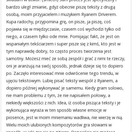
bardzo uległ zmianie, gdyż obecnie piszę teksty z drugą
osobą, moim przyjacielem i muzykiem Ryanem Driverem.
Kupa radochy, przypomina grę, on pisze, ja piszę, coś
pojawia się w międzyczasie, czasem coś wychodzi tylko od
niego, a czasem tylko ode mnie. Pomijając fakt, że jest on
wspaniałym tekściarzem i super pisze się z kimś, kto jest w
tym naprawdę dobry, to często proces tworzenia jest
samotny. Możesz mieć ze sobą zespół i grać z nimi te rzeczy,
oni je aranżują na swój sposób, jednak dzieje się to dopiero
po. Zaczęło interesować mnie odwrócenie tego trendu, w
ujęciu tekstowym. Lubię pisać teksty wespół z Ryanem, a
dopiero później wykonywać je samemu. Kiedy gram solowo,
nie mam problemu z tym, że nie napisałem połowy, a
niekiedy większości z nich. Idea, iż osoba pisząca teksty i je
wykonująca wyraża w ten sposób własne emocje w
piosence, jest w moim mniemaniu wadliwa, nie wierzę w nią.
Wielu moich ulubionych kompozytorów gra słowami w