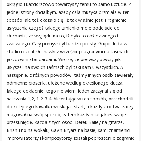
okrągło i każdorazowo towarzyszy temu to samo uczucie. Z
jednej strony chciałbym, ażeby cała muzyka brzmiała w ten
sposób, ale też okazało się, iż tak właśnie jest. Pragnienie
usłyszenia czegoś takiego zmieniło moje podejście do
słuchania, ze względu na to, iż było to coś dziwnego i
zwiewnego. Cały pomysł był bardzo prosty. Grupie ludzi w
studio rozdał słuchawki z wcześniej nagranymi na taśmach
jazzowymi standardami. Wierzę, że pierwszy utwór, jaki
usłyszeli na swoich taśmach był taki sam u wszystkich. A
następnie, z różnych powodów, taśmy innych osób zawierały
odmienne piosenki, ułożone według określonego klucza.
Jakiego dokładnie, tego nie wiem. Jeden zaczynał się od
naliczania 1,2, 1-2-3-4. Akcentując w ten sposób, przechodzili
do kolejnego kawałka wciskając start, a każdy z odtwarzaczy
reagował na swój sposób, zatem każdy miał jakieś swoje
przesunięcie. Każda z tych osób: Derek Bailey na gitarze,
Brian Eno na wokalu, Gavin Bryars na basie, sami znamienici
improwizatorzy i kompozytorzy zostali poproszeni o zagranie