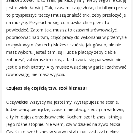
zaakceptować, iż to stan, jak każdy inny. Kiedy tego nie czuję
jest o wiele łatwiej. Tak, czasami czuję złość, chciałbym przez
to przyspieszyć rzeczy i muszę znaleźć triki, żeby przełożyć je
na muzykę. Przysłuchać się, co muzyka chce przez to
powiedzieć. Zatem tak, musisz to czasami zrównoważyć,
popracować nad tym, część pracy do wykonania w przemyśle
rozrywkowym. (śmiech) Możesz czuć się jak gówno, ale nie
masz wyboru. Jesteś tam, są i ludzie płacący żeby ciebie
zobaczyć, zabierasz im czas, a fakt czucia się parszywie nie
jest dla nich istotny. A ty musisz wziąć się w garść i zachować
równowagę, nie masz wyjścia.
Czujesz się częścią tzw. szoł biznesu?
Oczywiście! Wszyscy nią jesteśmy. Występujesz na scenie,
ludzie płacą pieniądze, czasem nie płacą, siedzą na widowni,
a ty im dajesz przedstawienie. Kocham szoł biznes. Istnieją
jego różne stopnie. Nie wiem, czy widziałeś na żywo Nicka
Cave’a, to szoł biznes w starym stylu, najczystszy i piękny.