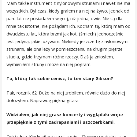
Mam także instrument z nylonowymi strunami i nawet nie ma
wszystkich. Był czas, kiedy grałem na niej na żywo. Jednak od
paru lat nie posiadałem więcej, niż jedna, dwie. Nie są dla
mnie tak istotne, nie pożądam ich. Kocham tę, którą mam od
dwudziestu lat, która brzmi jak kot. (śmiech) Jednocześnie
jest jedyną, jakiej używam. Niekiedy jeszcze tę z nylonowymi
strunami, ale ona leży w pomieszczeniu na drugim piętrze
studia, gdzie trzymam różne rzeczy. Dziś ją zniosłem,
wymieniłem struny i może na niej pogram.
Ta, którą tak sobie cenisz, to ten stary Gibson?
Tak, rocznik 62. Dużo na niej zrobiłem, równie dużo do niej
dołożyłem. Naprawdę piękna gitara.
Widziałem, jak niej grasz koncerty i wyglądała wręcz
przepięknie z tymi zadrapaniami i uszczerbkami.
Dokładnie. Kiedy gitara się starzeje… Drewno oddycha, a w