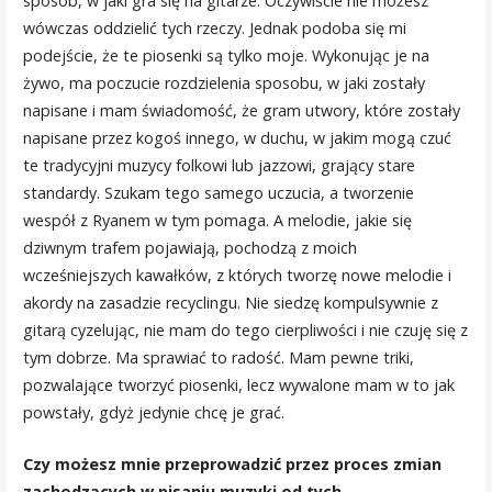
sposób, w jaki gra się na gitarze. Oczywiście nie możesz
wówczas oddzielić tych rzeczy. Jednak podoba się mi
podejście, że te piosenki są tylko moje. Wykonując je na
żywo, ma poczucie rozdzielenia sposobu, w jaki zostały
napisane i mam świadomość, że gram utwory, które zostały
napisane przez kogoś innego, w duchu, w jakim mogą czuć
te tradycyjni muzycy folkowi lub jazzowi, grający stare
standardy. Szukam tego samego uczucia, a tworzenie
wespół z Ryanem w tym pomaga. A melodie, jakie się
dziwnym trafem pojawiają, pochodzą z moich
wcześniejszych kawałków, z których tworzę nowe melodie i
akordy na zasadzie recyclingu. Nie siedzę kompulsywnie z
gitarą cyzelując, nie mam do tego cierpliwości i nie czuję się z
tym dobrze. Ma sprawiać to radość. Mam pewne triki,
pozwalające tworzyć piosenki, lecz wywalone mam w to jak
powstały, gdyż jedynie chcę je grać.
Czy możesz mnie przeprowadzić przez proces zmian
zachodzących w pisaniu muzyki od tych