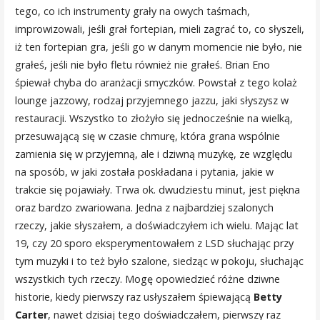
tego, co ich instrumenty grały na owych taśmach,
improwizowali, jeśli grał fortepian, mieli zagrać to, co słyszeli,
iż ten fortepian gra, jeśli go w danym momencie nie było, nie
grałeś, jeśli nie było fletu również nie grałeś. Brian Eno
śpiewał chyba do aranżacji smyczków. Powstał z tego kolaż
lounge jazzowy, rodzaj przyjemnego jazzu, jaki słyszysz w
restauracji. Wszystko to złożyło się jednocześnie na wielką,
przesuwającą się w czasie chmurę, która grana wspólnie
zamienia się w przyjemną, ale i dziwną muzykę, ze względu
na sposób, w jaki została poskładana i pytania, jakie w
trakcie się pojawiały. Trwa ok. dwudziestu minut, jest piękna
oraz bardzo zwariowana. Jedna z najbardziej szalonych
rzeczy, jakie słyszałem, a doświadczyłem ich wielu. Mając lat
19, czy 20 sporo eksperymentowałem z LSD słuchając przy
tym muzyki i to też było szalone, siedząc w pokoju, słuchając
wszystkich tych rzeczy. Mogę opowiedzieć różne dziwne
historie, kiedy pierwszy raz usłyszałem śpiewającą
Betty
Carter
, nawet dzisiaj tego doświadczałem, pierwszy raz