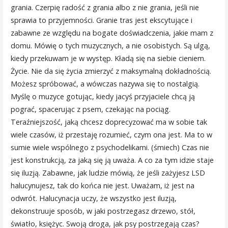
grania. Czerpię radość z grania albo z nie grania, jeśli nie
sprawia to przyjemności. Granie tras jest ekscytujące i
zabawne ze względu na bogate doświadczenia, jakie mam z
domu. Mówię o tych muzycznych, a nie osobistych. Są ulgą,
kiedy przekuwam je w występ. Kładą się na siebie cieniem.
Życie. Nie da się życia zmierzyć z maksymalną dokładnością.
Możesz spróbować, a wówczas nazywa się to nostalgią.
Myślę o muzyce gotując, kiedy jacyś przyjaciele chcą ją
pograć, spacerując z psem, czekając na pociąg.
Teraźniejszość, jaką chcesz doprecyzować ma w sobie tak
wiele czasów, iż przestaję rozumieć, czym ona jest. Ma to w
sumie wiele wspólnego z psychodelikami. (śmiech) Czas nie
jest konstrukcją, za jaką się ją uważa. A co za tym idzie staje
się iluzją. Zabawne, jak ludzie mówią, że jeśli zażyjesz LSD
halucynujesz, tak do końca nie jest. Uważam, iż jest na
odwrót. Halucynacja uczy, że wszystko jest iluzją,
dekonstruuje sposób, w jaki postrzegasz drzewo, stół,
światło, księżyc. Swoją droga, jak psy postrzegają czas?