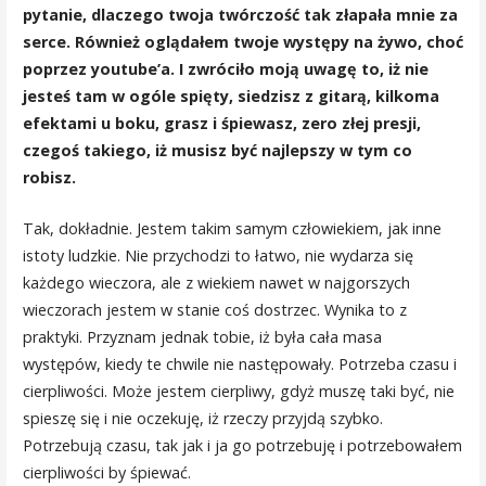
pytanie, dlaczego twoja twórczość tak złapała mnie za
serce. Również oglądałem twoje występy na żywo, choć
poprzez youtube’a. I zwróciło moją uwagę to, iż nie
jesteś tam w ogóle spięty, siedzisz z gitarą, kilkoma
efektami u boku, grasz i śpiewasz, zero złej presji,
czegoś takiego, iż musisz być najlepszy w tym co
robisz.
Tak, dokładnie. Jestem takim samym człowiekiem, jak inne
istoty ludzkie. Nie przychodzi to łatwo, nie wydarza się
każdego wieczora, ale z wiekiem nawet w najgorszych
wieczorach jestem w stanie coś dostrzec. Wynika to z
praktyki. Przyznam jednak tobie, iż była cała masa
występów, kiedy te chwile nie następowały. Potrzeba czasu i
cierpliwości. Może jestem cierpliwy, gdyż muszę taki być, nie
spieszę się i nie oczekuję, iż rzeczy przyjdą szybko.
Potrzebują czasu, tak jak i ja go potrzebuję i potrzebowałem
cierpliwości by śpiewać.