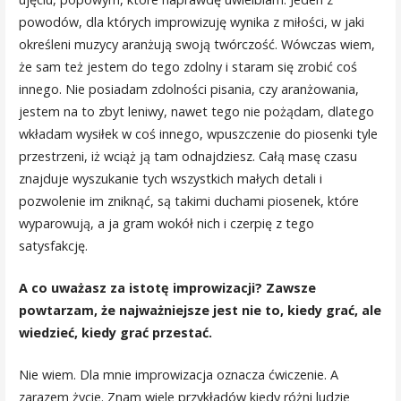
powodów, dla których improwizuję wynika z miłości, w jaki
określeni muzycy aranżują swoją twórczość. Wówczas wiem,
że sam też jestem do tego zdolny i staram się zrobić coś
innego. Nie posiadam zdolności pisania, czy aranżowania,
jestem na to zbyt leniwy, nawet tego nie pożądam, dlatego
wkładam wysiłek w coś innego, wpuszczenie do piosenki tyle
przestrzeni, iż wciąż ją tam odnajdziesz. Całą masę czasu
znajduje wyszukanie tych wszystkich małych detali i
pozwolenie im zniknąć, są takimi duchami piosenek, które
wyparowują, a ja gram wokół nich i czerpię z tego
satysfakcję.
A co uważasz za istotę improwizacji? Zawsze
powtarzam, że najważniejsze jest nie to, kiedy grać, ale
wiedzieć, kiedy grać przestać.
Nie wiem. Dla mnie improwizacja oznacza ćwiczenie. A
zarazem życie. Znam wiele przykładów kiedy różni ludzie