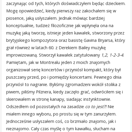
zaczynając od tych, których doświadczyłem będąc dzieckiem.
Mogę opowiedzieć, kiedy pierwszy raz zakochałem się w
piosence, jaką usłyszałem. Jednak mówiąc bardziej
konceptualnie, tudzież filozoficznie jak wpłynęła ona na
muzykę jaką tworzę, istnieje jeden kawałek, stworzony przez
brytyjskiego kompozytora oraz basistę Gavina Bryarsa, który
grał również w latach 60. z Derekiem Bailey muzykę
improwizowaną. Stworzył kawałek zatytułowany
1,2, 1-2-3-4
.
Pamiętam, jak w Montrealu jeden z moich znajomych
organizował serię koncertów i przyniósł kompakt, który był
puszczany przed, po i pomiędzy koncertami. Pewnego dnia
przyniósł to nagranie. Byliśmy zgromadzeni wokół stolika z
piwem, piliśmy Pilznera, kiedy zaczęło grać, odwróciłem się i
skierowałem w stronę kanapy, siadając instynktownie.
Odszedłem od pozostałych na zasadzie
co to jest?!
Nie
miałem innego wyboru, po prostu się w tym zanurzyłem.
Jednocześnie usłyszałem coś, co brzmiało znajomo, jak i
nieznajomo. Cały czas myślę o tym kawałku, słucham na