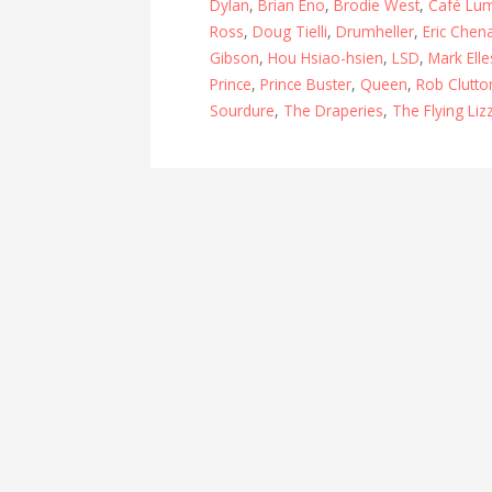
Dylan
,
Brian Eno
,
Brodie West
,
Café Lum
Ross
,
Doug Tielli
,
Drumheller
,
Eric Chen
Gibson
,
Hou Hsiao-hsien
,
LSD
,
Mark Elle
Prince
,
Prince Buster
,
Queen
,
Rob Clutto
Sourdure
,
The Draperies
,
The Flying Liz