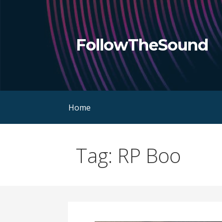
Skip
to
content
FollowTheSound
Home
Tag: RP Boo