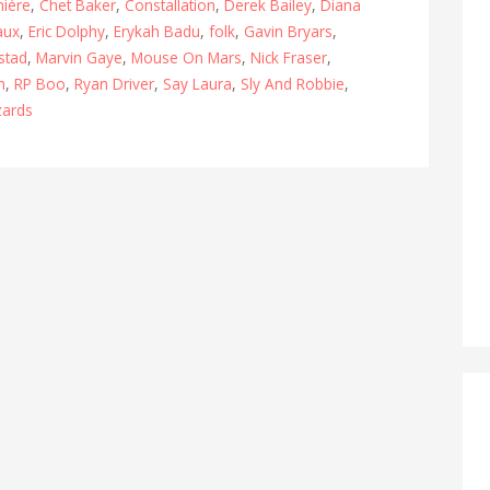
ière
,
Chet Baker
,
Constallation
,
Derek Bailey
,
Diana
aux
,
Eric Dolphy
,
Erykah Badu
,
folk
,
Gavin Bryars
,
stad
,
Marvin Gaye
,
Mouse On Mars
,
Nick Fraser
,
n
,
RP Boo
,
Ryan Driver
,
Say Laura
,
Sly And Robbie
,
zards