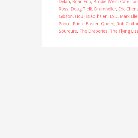
Dylan
,
Brian Eno
,
Brodie West
,
Café Lum
Ross
,
Doug Tielli
,
Drumheller
,
Eric Chen
Gibson
,
Hou Hsiao-hsien
,
LSD
,
Mark Elle
Prince
,
Prince Buster
,
Queen
,
Rob Clutto
Sourdure
,
The Draperies
,
The Flying Liz