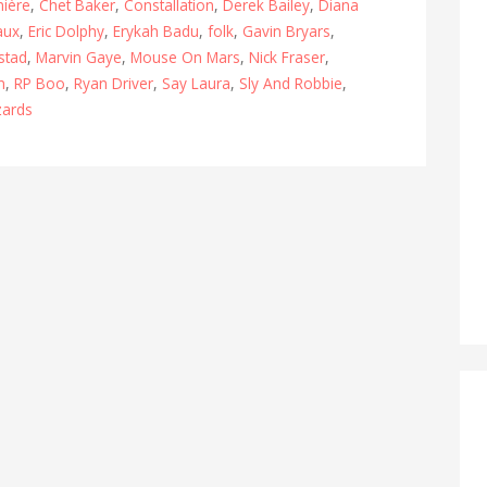
ière
,
Chet Baker
,
Constallation
,
Derek Bailey
,
Diana
aux
,
Eric Dolphy
,
Erykah Badu
,
folk
,
Gavin Bryars
,
stad
,
Marvin Gaye
,
Mouse On Mars
,
Nick Fraser
,
n
,
RP Boo
,
Ryan Driver
,
Say Laura
,
Sly And Robbie
,
zards