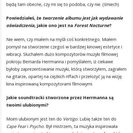
będą tam obecne, czy mi się to podoba, czy nie. (śmiech)
Powiedziałeś, że
tworzenie albumu jest jak wydawanie
oświadczenia
, jakie ono jest na
Forest Nocturne
?
Nie wiem, czy miałem na myśli coś konkretnego. Miałem
pomysł na stworzenie czegoś w bardziej kinowej estetyce i
wibracji. Słuchałem dużo kompozytorów muzyki filmowej
pokroju Bernarda Herrmanna i pomyślałem, iż ciekawe
byłoby zaprezentowanie muzyki, którą stworzyłem, zagrałem
na gitarze, opartej na ciężkich riffach i przełożyć ją na wizję
kina inspirowaną kompozytorami filmowymi.
Jakie soundtracki stworzone przez Herrmanna są
twoimi ulubionymi?
Moim ulubionym jest ten do
Vertigo
. Lubię także ten do
Cape Fear
i
Psycho
. Był mistrzem, ta muzyka inspirowała