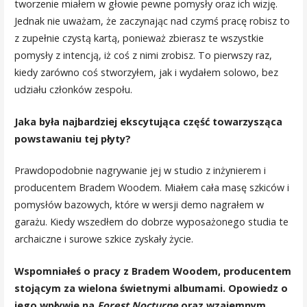
tworzenie miałem w głowie pewne pomysły oraz ich wizję.
Jednak nie uważam, że zaczynając nad czymś pracę robisz to
z zupełnie czystą kartą, ponieważ zbierasz te wszystkie
pomysły z intencją, iż coś z nimi zrobisz. To pierwszy raz,
kiedy zarówno coś stworzyłem, jak i wydałem solowo, bez
udziału członków zespołu.
Jaka była najbardziej ekscytująca część towarzysząca
powstawaniu tej płyty?
Prawdopodobnie nagrywanie jej w studio z inżynierem i
producentem Bradem Woodem. Miałem cała masę szkiców i
pomysłów bazowych, które w wersji demo nagrałem w
garażu. Kiedy wszedłem do dobrze wyposażonego studia te
archaiczne i surowe szkice zyskały życie.
Wspomniałeś o pracy z Bradem Woodem, producentem
stojącym za wielona świetnymi albumami. Opowiedz o
jego wpływie na
Forest Nocturne
oraz wzajemnym