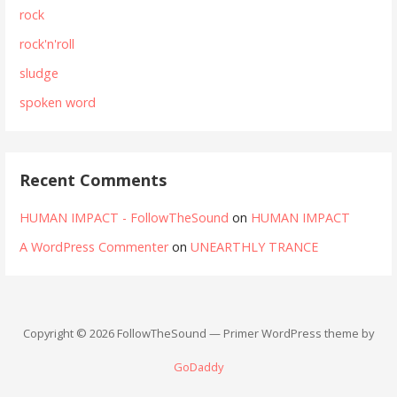
rock
rock'n'roll
sludge
spoken word
Recent Comments
HUMAN IMPACT - FollowTheSound
on
HUMAN IMPACT
A WordPress Commenter
on
UNEARTHLY TRANCE
Copyright © 2026 FollowTheSound — Primer WordPress theme by
GoDaddy