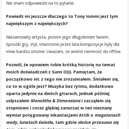
Nie znam odpowiedzi na to pytanie.
Powiedz mi jeszcze dlaczego to Tony Iommi jest tym
największym z największych?
Niesamowity artysta, jestem jego długoletnim fanem.
Sposób gry, styl, stworzone przez lata kompozycje były dla
mnie bardzo istotne. Uważam, że wniósł ciemność do riffów.
Pozwól, że opowiem tobie krótką historię na temat
moich doświadczeń z Sunn O))). Pamiętam, że
początkowo nic z tego nie zrozumiałem. Śmiałem się,
co to w ogóle jest? Muzyka bez rytmu, dodatkowo
oparta jedynie na dwóch gitarach, jednak później
usłyszałem
Monoliths & Dimensions
i zacząłem się
stopniowo i coraz głębiej zanurzać w ten nieznany
wymiar potęgowany inkantacjami Attili o
megatonach
wody
,
lunetach światła
, tam gdzie
słońce przesuwa się