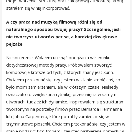
moje tworzenie, strukturę oraz całościową atmosferę, którą
starałem się w nią inkorporować.
A czy praca nad muzyką filmową różni się od
naturalnego sposobu twojej pracy? Szczególnie, jeśli
nie tworzysz utworów per se, a bardziej dźwiękowe
pejzaże.
Niekoniecznie. Wolałem uniknąć podążania w kierunku
dotychczasowej metody pracy. Próbowałem stworzyć
kompozycje krótsze od tych, z których znany jest Sunn.
Chciałem przekonać się, czy jestem w stanie zrobić coś, co
było moim zamierzeniem, ale w krótszym czasie. Niekiedy
oznaczało to zwiększoną rytmikę, przesunięcia w samym
utworach, tudzież ich dynamice. Inspirowałem się strukturami
tworzonymi na potrzeby filmów przez Bernarda Herrmanna
lub Johna Carpentera, które potrafiły zamieniać się w
trzyminutowe piosenki. Chciałem przekonać się, czy jestem w
stanie podążyć tym tropem i zawrzeć nazbierane pomysły w