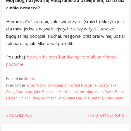
Mój blog nazywa się Podążanie Za Dźwiękiem, co to dla
ciebie oznacza?
Hmmm… Coś co robię całe swoje życie. (śmiech) Muzyka jest
dla mnie jedną z najważniejszych rzeczy w życiu, zawsze
będę za nią podążał, słuchał, reagował oraz brał w niej udział
tak bardzo, jak tylko będę potrafił.
Posłuchaj:
https://thelordsl.bandcamp.com/album/forest-
nocturne
Posted in:
doom
Filed under:
Brad Wood
,
Dinosaur Jr.
,
Forest Nocturne
,
Goatsnake
,
Greg Anderson
,
John Coltrane
,
Kali Malone
,
melvins
,
Miles Davis
,
Petra
Haden
,
Poison Idea
,
Southern Lord
,
Sunn O)))
,
The Meters
,
Tony Iommi
Post
← ERIC CHENAUX
THE UTOPIA STRONG →
navigation