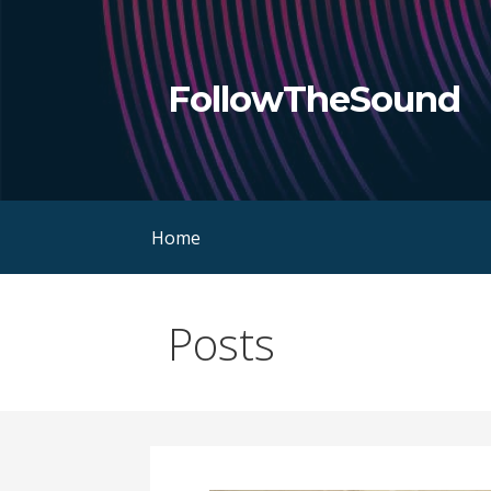
Skip
to
content
FollowTheSound
Home
Posts