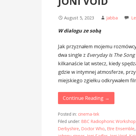
JONI VOID
August 5, 2023
Jabba
L
W dialogu ze sobą
Jak przyznałem mojemu rozmówcy
dwa single z
Everyday Is The Son
kilkanaście lat wstecz, kiedy spę
gdzie w intymnej atmosferze, przy 
miejskiego zgiełku odkrywałem fil
Continue Reading →
Posted in:
cinema-tek
Filed under:
BBC Radiophonic Workshop
Derbyshire
,
Doctor Who
,
Etre Ensemble
johnny_ripper
,
Joni Sadler
,
Joni Void
,
Kai