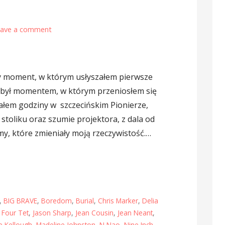
eave a comment
 moment, w którym usłyszałem pierwsze
g
był momentem, w którym przeniosłem się
dzałem godziny w szczecińskim Pionierze,
stoliku oraz szumie projektora, z dala od
my, które zmieniały moją rzeczywistość.…
,
BIG BRAVE
,
Boredom
,
Burial
,
Chris Marker
,
Delia
,
Four Tet
,
Jason Sharp
,
Jean Cousin
,
Jean Neant
,
e Kellough
,
Madeline Johnston
,
N Nao
,
Nine Inch