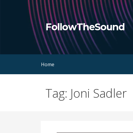
Skip
to
content
FollowTheSound
Home
Tag: Joni Sadler