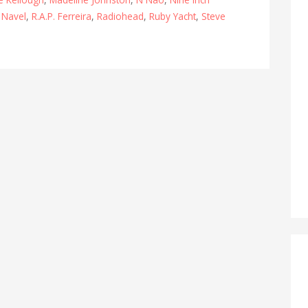
 Navel
,
R.A.P. Ferreira
,
Radiohead
,
Ruby Yacht
,
Steve