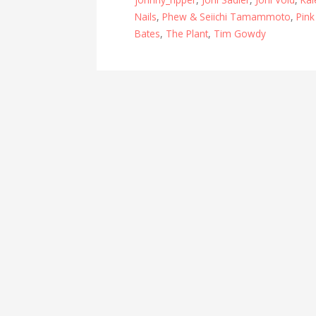
Nails
,
Phew & Seiichi Tamammoto
,
Pink
Bates
,
The Plant
,
Tim Gowdy