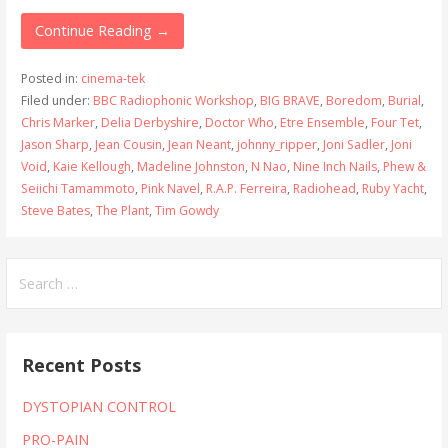
Continue Reading →
Posted in:
cinema-tek
Filed under:
BBC Radiophonic Workshop
,
BIG BRAVE
,
Boredom
,
Burial
,
Chris Marker
,
Delia Derbyshire
,
Doctor Who
,
Etre Ensemble
,
Four Tet
,
Jason Sharp
,
Jean Cousin
,
Jean Neant
,
johnny_ripper
,
Joni Sadler
,
Joni
Void
,
Kaie Kellough
,
Madeline Johnston
,
N Nao
,
Nine Inch Nails
,
Phew &
Seiichi Tamammoto
,
Pink Navel
,
R.A.P. Ferreira
,
Radiohead
,
Ruby Yacht
,
Steve Bates
,
The Plant
,
Tim Gowdy
Search
for:
Recent Posts
DYSTOPIAN CONTROL
PRO-PAIN