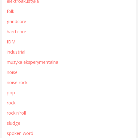
elektroakustyka
folk
grindcore
hard core
IDM
industrial
muzyka eksperymentalna
noise
noise rock
pop
rock
rock'n'roll
sludge
spoken word