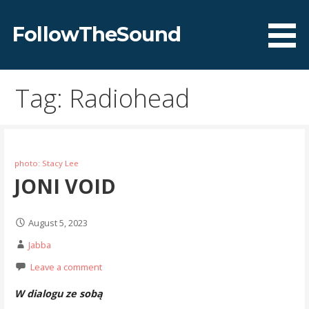
Skip
to
FollowTheSound
content
Tag: Radiohead
photo: Stacy Lee
JONI VOID
August 5, 2023
Jabba
Leave a comment
W dialogu ze sobą