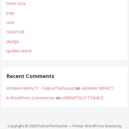
noise rock
pop
rock
rock'n'roll
sludge
spoken word
Recent Comments
HUMAN IMPACT - FollowTheSound
on
HUMAN IMPACT
A WordPress Commenter
on
UNEARTHLY TRANCE
Copyright © 2026 FollowTheSound — Primer WordPress theme by