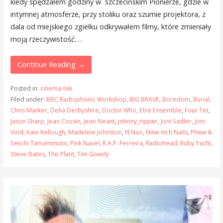
kiedy spędzałem godziny w szczecińskim Pionierze, gdzie w
intymnej atmosferze, przy stoliku oraz szumie projektora, z
dala od miejskiego zgiełku odkrywałem filmy, które zmieniały
moją rzeczywistość.…
Continue Reading →
Posted in:
cinema-tek
Filed under:
BBC Radiophonic Workshop
,
BIG BRAVE
,
Boredom
,
Burial
,
Chris Marker
,
Delia Derbyshire
,
Doctor Who
,
Etre Ensemble
,
Four Tet
,
Jason Sharp
,
Jean Cousin
,
Jean Neant
,
johnny_ripper
,
Joni Sadler
,
Joni
Void
,
Kaie Kellough
,
Madeline Johnston
,
N Nao
,
Nine Inch Nails
,
Phew &
Seiichi Tamammoto
,
Pink Navel
,
R.A.P. Ferreira
,
Radiohead
,
Ruby Yacht
,
Steve Bates
,
The Plant
,
Tim Gowdy