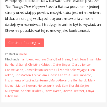
w moje ręce debiutancka w barwach Constellation płyta
All
The Things That Happen
Steve’a Batesa poczułem z jednej
strony orzeźwiający powiew muzyki, która jest mi niezmiernie
bliska, a z drugiej wielką ochotę porozmawiania z moim
dzisiejszym rozmówcą. I tradycyjnie ani nie był to wywiad, ani
Steve nie potraktował tej rozmowy jako konieczności.…
Continue Reading →
Posted in:
noise
Filed under:
ambient
,
Andrew Chalk
,
Bad Brains
,
Black Seas Ensemble
,
Burkhard Stangl
,
Christina Kubisch
,
Claire Singer
,
Clarcie Jensen
,
Constellation
,
Constellation Records
,
Elizabeth Anka Vajagic
,
Ellen
Arkbo
,
Eric Matson
,
Fly Pan Am
,
Godspeed You! Black Emperor
,
Instruments of Lucilin
,
Lanterner
,
Marc-Alexandre Reinhardt
,
Mark
Molnar
,
Martin Siewert
,
Noise
,
punk rock
,
Sam Shalabi
,
Seijiro
Murayama
,
Sophie Trudeau
,
Steve Bates
,
Steven Heather
,
Tanya
Luhrmann