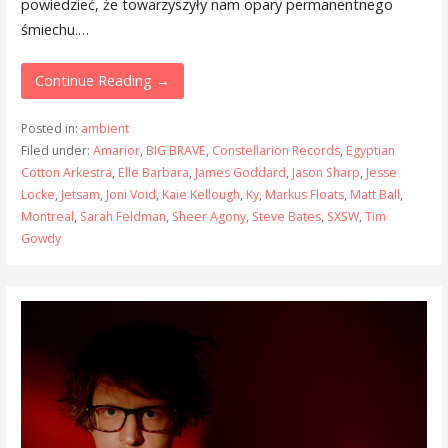
powiedzieć, że towarzyszyły nam opary permanentnego
śmiechu.…
Continue Reading →
Posted in:
ambient
Filed under:
Amarior
,
BIG BRAVE
,
Constellarion Records
,
Egyptian
Cotton Arkestra
,
Elle Barbara
,
James Goddard
,
Jason Sharp
,
Jesse
Locke
,
Jetsam
,
Joni Void
,
Kaie Kellough
,
Ky
,
Markus Floats
,
Matt Ball
,
Montreal
,
Sarah Feldman
,
Sheer Agony
,
Steve Bates
,
SXSW
,
Tim
Gowdy