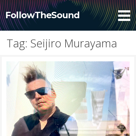
Skip
to
FollowTheSound
content
Tag: Seijiro Murayama