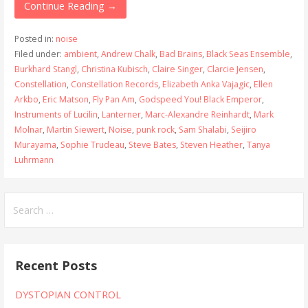
Continue Reading →
Posted in:
noise
Filed under:
ambient
,
Andrew Chalk
,
Bad Brains
,
Black Seas Ensemble
,
Burkhard Stangl
,
Christina Kubisch
,
Claire Singer
,
Clarcie Jensen
,
Constellation
,
Constellation Records
,
Elizabeth Anka Vajagic
,
Ellen
Arkbo
,
Eric Matson
,
Fly Pan Am
,
Godspeed You! Black Emperor
,
Instruments of Lucilin
,
Lanterner
,
Marc-Alexandre Reinhardt
,
Mark
Molnar
,
Martin Siewert
,
Noise
,
punk rock
,
Sam Shalabi
,
Seijiro
Murayama
,
Sophie Trudeau
,
Steve Bates
,
Steven Heather
,
Tanya
Luhrmann
Search
for:
Recent Posts
DYSTOPIAN CONTROL