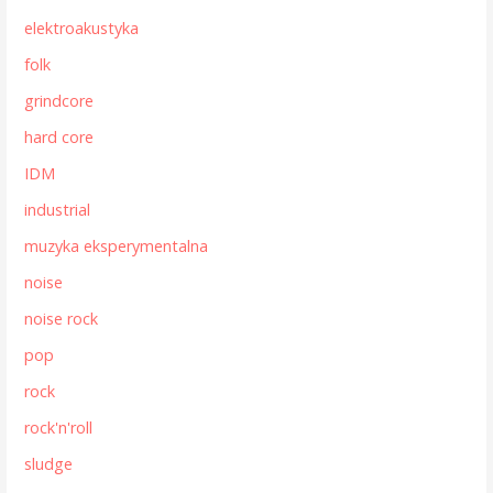
elektroakustyka
folk
grindcore
hard core
IDM
industrial
muzyka eksperymentalna
noise
noise rock
pop
rock
rock'n'roll
sludge