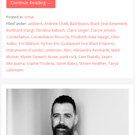
Continue Reading →
Posted in:
noise
Filed under:
ambient
,
Andrew Chalk
,
Bad Brains
,
Black Seas Ensemble
,
Burkhard Stangl
,
Christina Kubisch
,
Claire Singer
,
Clarcie Jensen
,
Constellation
,
Constellation Records
,
Elizabeth Anka Vajagic
,
Ellen
Arkbo
,
Eric Matson
,
Fly Pan Am
,
Godspeed You! Black Emperor
,
Instruments of Lucilin
,
Lanterner
,
Marc-Alexandre Reinhardt
,
Mark
Molnar
,
Martin Siewert
,
Noise
,
punk rock
,
Sam Shalabi
,
Seijiro
Murayama
,
Sophie Trudeau
,
Steve Bates
,
Steven Heather
,
Tanya
Luhrmann