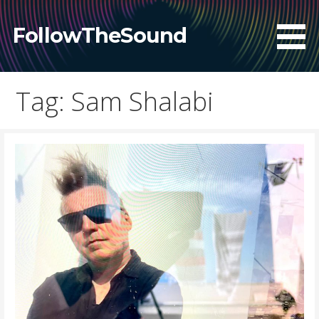
Skip
to
FollowTheSound
content
Tag: Sam Shalabi