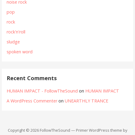
noise rock
pop
rock
rock'n'roll
sludge
spoken word
Recent Comments
HUMAN IMPACT - FollowTheSound
on
HUMAN IMPACT
A WordPress Commenter
on
UNEARTHLY TRANCE
Copyright © 2026 FollowTheSound — Primer WordPress theme by