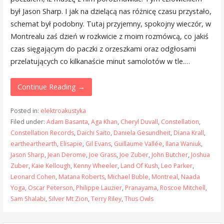
był Jason Sharp. I jak na dzielącą nas różnicę czasu przystało,
schemat był podobny. Tutaj przyjemny, spokojny wieczór, w
Montrealu zaś dzień w rozkwicie z moim rozmówcą, co jakiś
czas sięgającym do paczki z orzeszkami oraz odgłosami
przelatujących co kilkanaście minut samolotów w tle.…
Continue Reading →
Posted in:
elektroakustyka
Filed under:
Adam Basanta
,
Aga Khan
,
Cheryl Duvall
,
Constellation
,
Constellation Records
,
Daïchi Saïto
,
Daniela Gesundheit
,
Diana Krall
,
earthearthearth
,
Elisapie
,
Gil Evans
,
Guillaume Vallée
,
Ilana Waniuk
,
Jason Sharp
,
Jean Derome
,
Joe Grass
,
Joe Zuber
,
John Butcher
,
Joshua
Zuber
,
Kaie Kellough
,
Kenny Wheeler
,
Land Of Kush
,
Leo Parker
,
Leonard Cohen
,
Matana Roberts
,
Michael Buble
,
Montreal
,
Naada
Yoga
,
Oscar Peterson
,
Philippe Lauzier
,
Pranayama
,
Roscoe Mitchell
,
Sam Shalabi
,
Silver Mt Zion
,
Terry Riley
,
Thus Owls