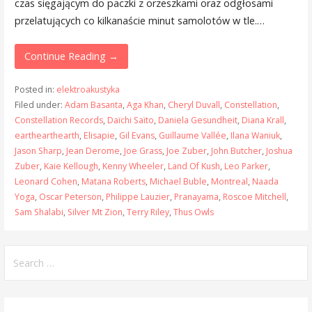
czas sięgającym do paczki z orzeszkami oraz odgłosami
przelatujących co kilkanaście minut samolotów w tle.…
Continue Reading →
Posted in:
elektroakustyka
Filed under:
Adam Basanta
,
Aga Khan
,
Cheryl Duvall
,
Constellation
,
Constellation Records
,
Daïchi Saïto
,
Daniela Gesundheit
,
Diana Krall
,
earthearthearth
,
Elisapie
,
Gil Evans
,
Guillaume Vallée
,
Ilana Waniuk
,
Jason Sharp
,
Jean Derome
,
Joe Grass
,
Joe Zuber
,
John Butcher
,
Joshua
Zuber
,
Kaie Kellough
,
Kenny Wheeler
,
Land Of Kush
,
Leo Parker
,
Leonard Cohen
,
Matana Roberts
,
Michael Buble
,
Montreal
,
Naada
Yoga
,
Oscar Peterson
,
Philippe Lauzier
,
Pranayama
,
Roscoe Mitchell
,
Sam Shalabi
,
Silver Mt Zion
,
Terry Riley
,
Thus Owls
Search
for: