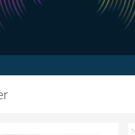
er
Se