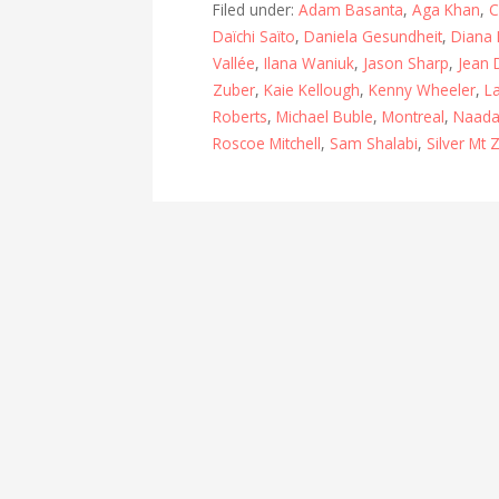
Filed under:
Adam Basanta
,
Aga Khan
,
C
Daïchi Saïto
,
Daniela Gesundheit
,
Diana 
Vallée
,
Ilana Waniuk
,
Jason Sharp
,
Jean
Zuber
,
Kaie Kellough
,
Kenny Wheeler
,
L
Roberts
,
Michael Buble
,
Montreal
,
Naada
Roscoe Mitchell
,
Sam Shalabi
,
Silver Mt 