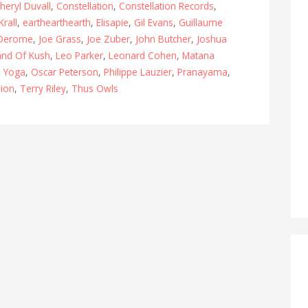
heryl Duvall
,
Constellation
,
Constellation Records
,
Krall
,
earthearthearth
,
Elisapie
,
Gil Evans
,
Guillaume
 Derome
,
Joe Grass
,
Joe Zuber
,
John Butcher
,
Joshua
and Of Kush
,
Leo Parker
,
Leonard Cohen
,
Matana
 Yoga
,
Oscar Peterson
,
Philippe Lauzier
,
Pranayama
,
Zion
,
Terry Riley
,
Thus Owls