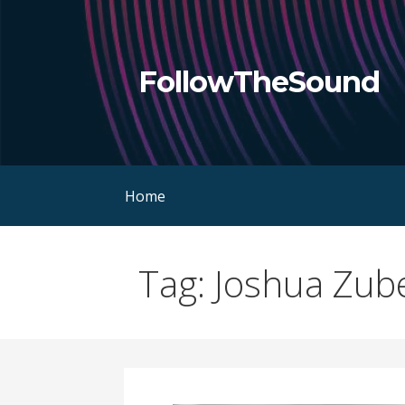
Skip
to
content
FollowTheSound
Home
Tag: Joshua Zub