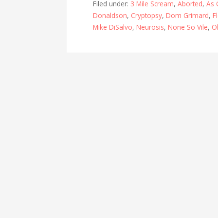
Filed under:
3 Mile Scream
,
Aborted
,
As 
Donaldson
,
Cryptopsy
,
Dom Grimard
,
F
Mike DiSalvo
,
Neurosis
,
None So Vile
,
Ol