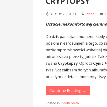
CRYPTOPSY
August 26, 2023
Jabba
Uczucie niekomfortowej ciemno
Do dziś pamiętam moment, kiedy 
poziom niezrozumienia tego, co się
bezkompromisowości wokalnej ni
odtwarzacza przez tygodnie. Tak z
zwana
Cryptopsy
. Oprócz
Cynic
F
Was Not
zaliczam do tych albumów
pojedyncze detale, momenty ciszy 
Continue Reading →
Posted in:
death metal