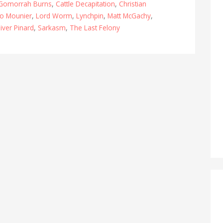
Gomorrah Burns
,
Cattle Decapitation
,
Christian
lo Mounier
,
Lord Worm
,
Lynchpin
,
Matt McGachy
,
iver Pinard
,
Sarkasm
,
The Last Felony