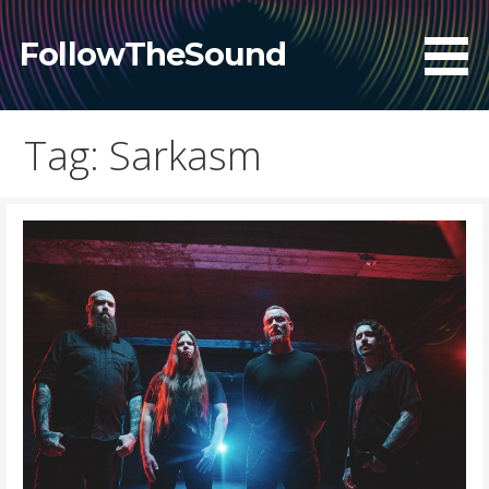
Skip
to
FollowTheSound
content
Tag: Sarkasm