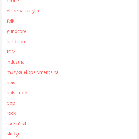
drone
elektroakustyka
folk
grindcore
hard core
IDM
industrial
muzyka eksperymentalna
noise
noise rock
pop
rock
rock'n'roll
sludge