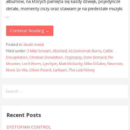
albumów, na których pamięta się każdy dźwięk, pojedyncze
detale, momenty ciszy oraz stawiam je na piedestale muzyki.
…
Continue Reading →
Posted in:
death metal
Filed under:
3 Mile Scream
,
Aborted
,
As Gomorrah Burns
,
Cattle
Decapitation
,
Christian Donaldson
,
Cryptopsy
,
Dom Grimard
,
Flo
Mounier
,
Lord Worm
,
Lynchpin
,
Matt McGachy
,
Mike DiSalvo
,
Neurosis
,
None So Vile
,
Oliver Pinard
,
Sarkasm
,
The Last Felony
Search
for:
Recent Posts
DYSTOPIAN CONTROL