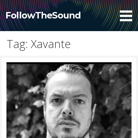
Skip
to
FollowTheSound
content
Tag: Xavante