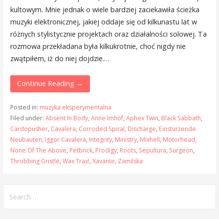
kultowym. Mnie jednak o wiele bardziej zaciekawiła ścieżka
muzyki elektronicznej, jakiej oddaje się od kilkunastu lat w
różnych stylistycznie projektach oraz działalności solowej. Ta
rozmowa przekładana była kilkukrotnie, choć nigdy nie
zwątpiłem, iż do niej dojdzie.…
Continue Reading →
Posted in:
muzyka eksperymentalna
Filed under:
Absent In Body
,
Anne Imhof
,
Aphex Twin
,
Black Sabbath
,
Cardopusher
,
Cavalera
,
Corroded Spiral
,
Discharge
,
Einsturzende
Neubauten
,
Iggor Cavalera
,
Integrity
,
Ministry
,
Mixhell
,
Motorhead
,
None Of The Above
,
Petbrick
,
Prodigy
,
Roots
,
Sepultura
,
Surgeon
,
Throbbing Gristle
,
Wax Trax!
,
Xavante
,
Zamilska
Search
for: