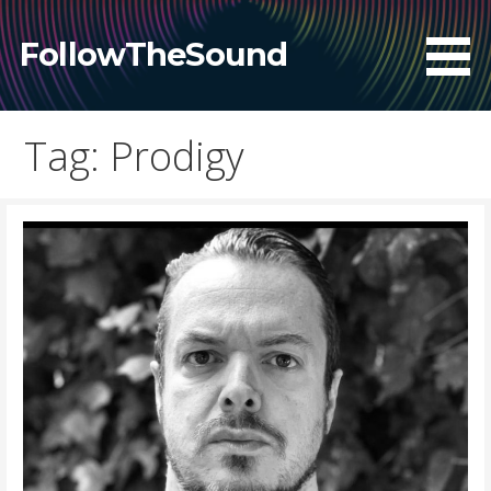
Skip
to
FollowTheSound
content
Tag: Prodigy