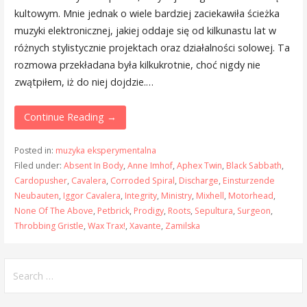
kultowym. Mnie jednak o wiele bardziej zaciekawiła ścieżka
muzyki elektronicznej, jakiej oddaje się od kilkunastu lat w
różnych stylistycznie projektach oraz działalności solowej. Ta
rozmowa przekładana była kilkukrotnie, choć nigdy nie
zwątpiłem, iż do niej dojdzie.…
Continue Reading →
Posted in:
muzyka eksperymentalna
Filed under:
Absent In Body
,
Anne Imhof
,
Aphex Twin
,
Black Sabbath
,
Cardopusher
,
Cavalera
,
Corroded Spiral
,
Discharge
,
Einsturzende
Neubauten
,
Iggor Cavalera
,
Integrity
,
Ministry
,
Mixhell
,
Motorhead
,
None Of The Above
,
Petbrick
,
Prodigy
,
Roots
,
Sepultura
,
Surgeon
,
Throbbing Gristle
,
Wax Trax!
,
Xavante
,
Zamilska
Search
for: