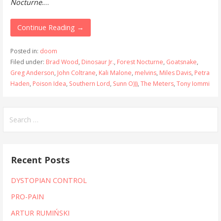
Nocturne
.…
Continue Reading →
Posted in:
doom
Filed under:
Brad Wood
,
Dinosaur Jr.
,
Forest Nocturne
,
Goatsnake
,
Greg Anderson
,
John Coltrane
,
Kali Malone
,
melvins
,
Miles Davis
,
Petra
Haden
,
Poison Idea
,
Southern Lord
,
Sunn O)))
,
The Meters
,
Tony Iommi
Search
for:
Recent Posts
DYSTOPIAN CONTROL
PRO-PAIN
ARTUR RUMIŃSKI