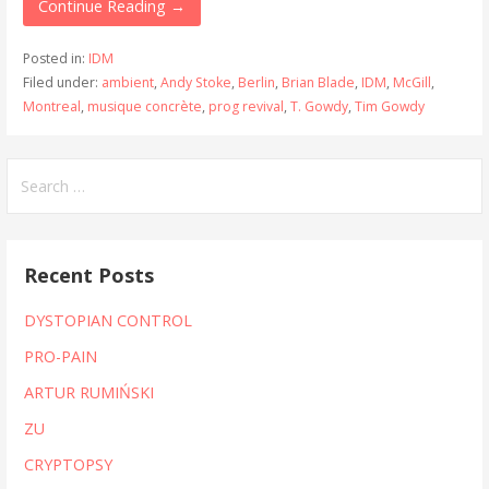
Continue Reading →
Posted in:
IDM
Filed under:
ambient
,
Andy Stoke
,
Berlin
,
Brian Blade
,
IDM
,
McGill
,
Montreal
,
musique concrète
,
prog revival
,
T. Gowdy
,
Tim Gowdy
Search
for:
Recent Posts
DYSTOPIAN CONTROL
PRO-PAIN
ARTUR RUMIŃSKI
ZU
CRYPTOPSY