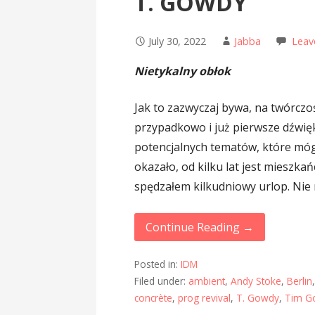
T. GOWDY
July 30, 2022
Jabba
Leav
Nietykalny obłok
Jak to zazwyczaj bywa, na twórcz
przypadkowo i już pierwsze dźwię
potencjalnych tematów, które móg
okazało, od kilku lat jest mieszka
spędzałem kilkudniowy urlop. Nie 
Continue Reading →
Posted in:
IDM
Filed under:
ambient
,
Andy Stoke
,
Berlin
concrète
,
prog revival
,
T. Gowdy
,
Tim G