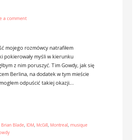
e a comment
ość mojego rozmówcy natrafiłem
ki pokierowały myśli w kierunku
łbym z nim poruszyć. Tim Gowdy, jak się
ńcem Berlina, na dodatek w tym mieście
mogłem odpuścić takiej okazji.…
,
Brian Blade
,
IDM
,
McGill
,
Montreal
,
musique
owdy