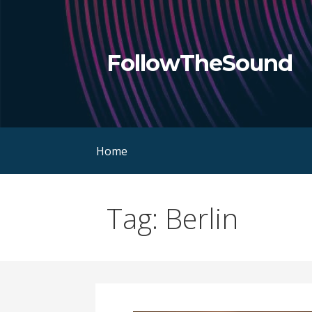
Skip
to
content
FollowTheSound
Home
Tag: Berlin