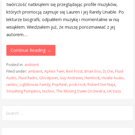
twórczość natknąłem się przeglądając profile muzyków,
których promocją zajmuje się Lauren i jej Rarely Unable. Po
lekturze biografii, odpaliłem muzykę i momentalnie w nią
wsiąkłem. Wiedziałem już, że muszę porozmawiać z jej
autorem.…
Continue Reading →
Posted in:
ambient
Filed under:
ambient
,
Aphex Twin
,
Ben Frost
,
Brian Eno
,
Dj Die
,
Fluid
Audio
,
Fluid Radio
,
Ghostpoet
,
Guy Andrews
,
Hemlock
,
Hustle Audio
,
iambic
,
Lighthouse Family
,
Popflash
,
post-rock
,
Robert Del Naja
,
Smashing Pumpkins
,
techno
,
The Moving Dawn Orchestra
,
UK bass
Search
for: