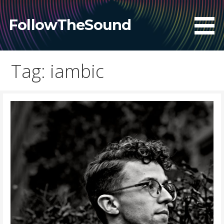
Skip
to
FollowTheSound
content
Tag: iambic