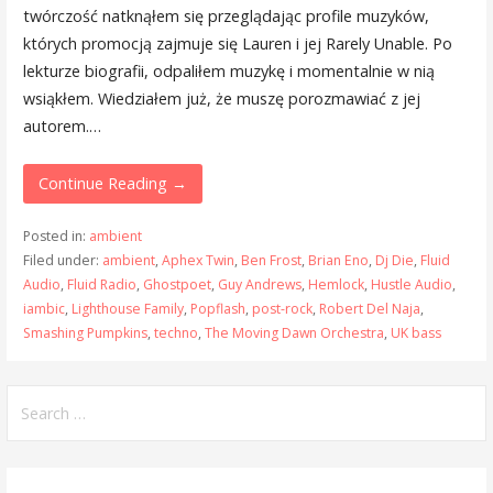
twórczość natknąłem się przeglądając profile muzyków,
których promocją zajmuje się Lauren i jej Rarely Unable. Po
lekturze biografii, odpaliłem muzykę i momentalnie w nią
wsiąkłem. Wiedziałem już, że muszę porozmawiać z jej
autorem.…
Continue Reading →
Posted in:
ambient
Filed under:
ambient
,
Aphex Twin
,
Ben Frost
,
Brian Eno
,
Dj Die
,
Fluid
Audio
,
Fluid Radio
,
Ghostpoet
,
Guy Andrews
,
Hemlock
,
Hustle Audio
,
iambic
,
Lighthouse Family
,
Popflash
,
post-rock
,
Robert Del Naja
,
Smashing Pumpkins
,
techno
,
The Moving Dawn Orchestra
,
UK bass
Search
for: