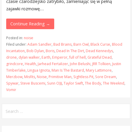
czasie czarodziejsko zatrybiło, zamieniając się w pełną
zajawki rozmowę.…
Continue Reading →
Posted in:
noise
Filed under:
Adam Sandler
,
Bad Brains
,
Barn Owl
,
Black Curse
,
Blood
Incantation
,
Bob Dylan
,
Boris
,
Dead In The Dirt
,
Dead Kennedys
,
drone
,
dylan walker
,
Earth
,
Emperor
,
full of hell
,
Grateful Dead
,
grindcore
,
Health
,
Jarhead Fertalizer
,
John Belushi
,
JRR Tolkien
,
Justin
Timberlake
,
Lingua Ignota
,
Man Is The Bastard
,
Mary Lattimore
,
Merzbow
,
Misfits
,
Noise
,
Primitive Man
,
Sightless Pit
,
Sore Dream
,
Spywar
,
Steve Buscemi
,
Sunn O)))
,
Taylor Swift
,
The Body
,
The Weeknd
,
Vomir
Search
for: