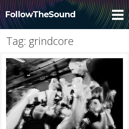
Skip
to
FollowTheSound
content
Tag: grindcore