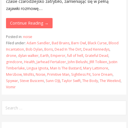
czasie czarodziejsko zatrybiło, zamieniając się w pełną
zajawki rozmowę.…
Continue Reading →
Posted in:
noise
Filed under:
Adam Sandler
,
Bad Brains
,
Barn Owl
,
Black Curse
,
Blood
Incantation
,
Bob Dylan
,
Boris
,
Dead In The Dirt
,
Dead Kennedys
,
drone
,
dylan walker
,
Earth
,
Emperor
,
full of hell
,
Grateful Dead
,
grindcore
,
Health
,
Jarhead Fertalizer
,
John Belushi
,
JRR Tolkien
,
Justin
Timberlake
,
Lingua Ignota
,
Man Is The Bastard
,
Mary Lattimore
,
Merzbow
,
Misfits
,
Noise
,
Primitive Man
,
Sightless Pit
,
Sore Dream
,
Spywar
,
Steve Buscemi
,
Sunn O)))
,
Taylor Swift
,
The Body
,
The Weeknd
,
Vomir
Search
for: