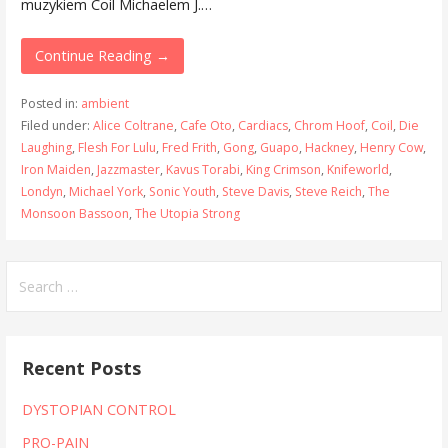
muzykiem Coil Michaelem J.…
Continue Reading →
Posted in:
ambient
Filed under:
Alice Coltrane
,
Cafe Oto
,
Cardiacs
,
Chrom Hoof
,
Coil
,
Die
Laughing
,
Flesh For Lulu
,
Fred Frith
,
Gong
,
Guapo
,
Hackney
,
Henry Cow
,
Iron Maiden
,
Jazzmaster
,
Kavus Torabi
,
King Crimson
,
Knifeworld
,
Londyn
,
Michael York
,
Sonic Youth
,
Steve Davis
,
Steve Reich
,
The
Monsoon Bassoon
,
The Utopia Strong
Search
for:
Recent Posts
DYSTOPIAN CONTROL
PRO-PAIN