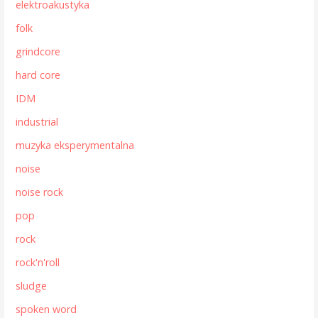
elektroakustyka
folk
grindcore
hard core
IDM
industrial
muzyka eksperymentalna
noise
noise rock
pop
rock
rock'n'roll
sludge
spoken word