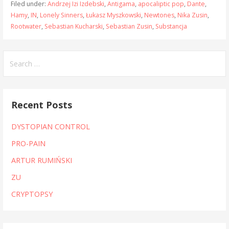
Filed under:
Andrzej Izi Izdebski
,
Antigama
,
apocaliptic pop
,
Dante
,
Hamy
,
IN
,
Lonely Sinners
,
Łukasz Myszkowski
,
Newtones
,
Nika Zusin
,
Rootwater
,
Sebastian Kucharski
,
Sebastian Zusin
,
Substancja
Search
for:
Recent Posts
DYSTOPIAN CONTROL
PRO-PAIN
ARTUR RUMIŃSKI
ZU
CRYPTOPSY