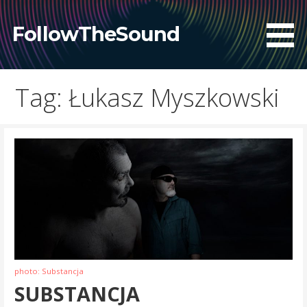
Skip
to
FollowTheSound
content
Tag: Łukasz Myszkowski
photo: Substancja
SUBSTANCJA