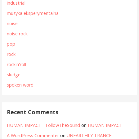
industrial
muzyka eksperymentalna
noise
noise rock
pop
rock
rock'n'roll
sludge
spoken word
Recent Comments
HUMAN IMPACT - FollowTheSound
on
HUMAN IMPACT
A WordPress Commenter
on
UNEARTHLY TRANCE