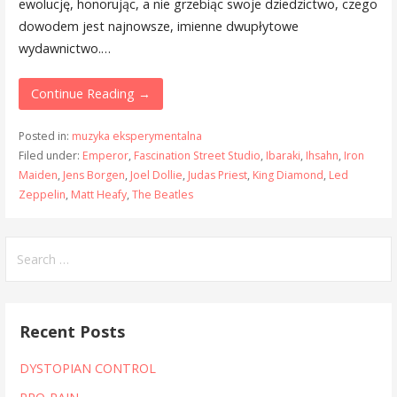
ewolucję, honorując, a nie grzebiąc swoje dziedzictwo, czego
dowodem jest najnowsze, imienne dwupłytowe
wydawnictwo.…
Continue Reading →
Posted in:
muzyka eksperymentalna
Filed under:
Emperor
,
Fascination Street Studio
,
Ibaraki
,
Ihsahn
,
Iron
Maiden
,
Jens Borgen
,
Joel Dollie
,
Judas Priest
,
King Diamond
,
Led
Zeppelin
,
Matt Heafy
,
The Beatles
Search
for:
Recent Posts
DYSTOPIAN CONTROL