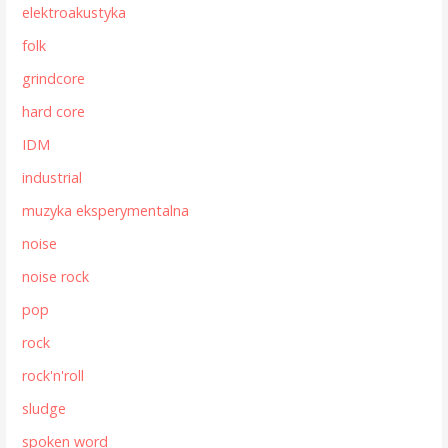
elektroakustyka
folk
grindcore
hard core
IDM
industrial
muzyka eksperymentalna
noise
noise rock
pop
rock
rock'n'roll
sludge
spoken word