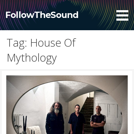
Skip
to
FollowTheSound
content
Tag: House Of
Mythology