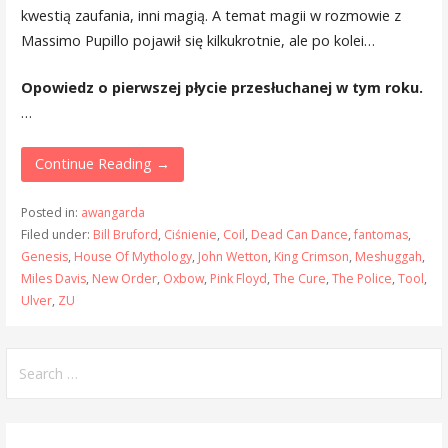
kwestią zaufania, inni magią. A temat magii w rozmowie z
Massimo Pupillo pojawił się kilkukrotnie, ale po kolei…
Opowiedz o pierwszej płycie przesłuchanej w tym roku.
…
Continue Reading →
Posted in:
awangarda
Filed under:
Bill Bruford
,
Ciśnienie
,
Coil
,
Dead Can Dance
,
fantomas
,
Genesis
,
House Of Mythology
,
John Wetton
,
King Crimson
,
Meshuggah
,
Miles Davis
,
New Order
,
Oxbow
,
Pink Floyd
,
The Cure
,
The Police
,
Tool
,
Ulver
,
ZU
Search
for: