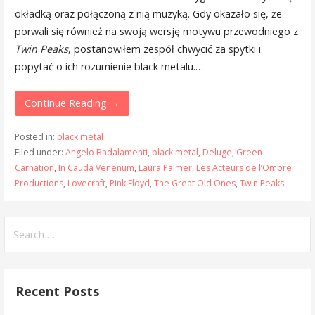
okładką oraz połączoną z nią muzyką. Gdy okazało się, że
porwali się również na swoją wersję motywu przewodniego z
Twin Peaks
, postanowiłem zespół chwycić za spytki i
popytać o ich rozumienie black metalu.…
Continue Reading →
Posted in:
black metal
Filed under:
Angelo Badalamenti
,
black metal
,
Deluge
,
Green
Carnation
,
In Cauda Venenum
,
Laura Palmer
,
Les Acteurs de l’Ombre
Productions
,
Lovecraft
,
Pink Floyd
,
The Great Old Ones
,
Twin Peaks
Search
for:
Recent Posts