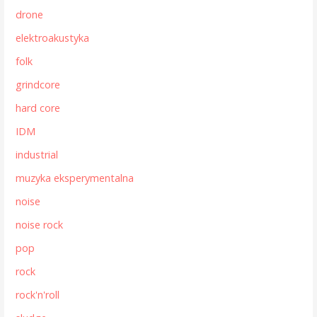
drone
elektroakustyka
folk
grindcore
hard core
IDM
industrial
muzyka eksperymentalna
noise
noise rock
pop
rock
rock'n'roll