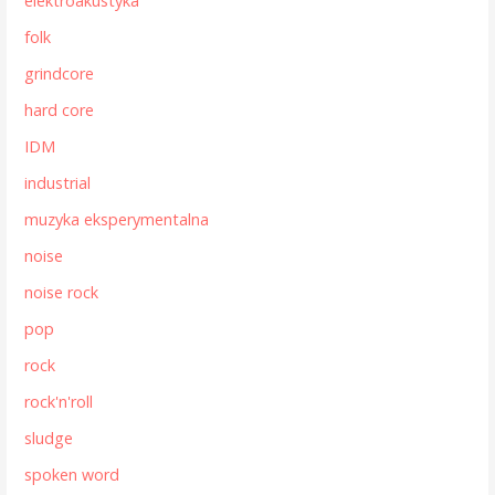
elektroakustyka
folk
grindcore
hard core
IDM
industrial
muzyka eksperymentalna
noise
noise rock
pop
rock
rock'n'roll
sludge
spoken word