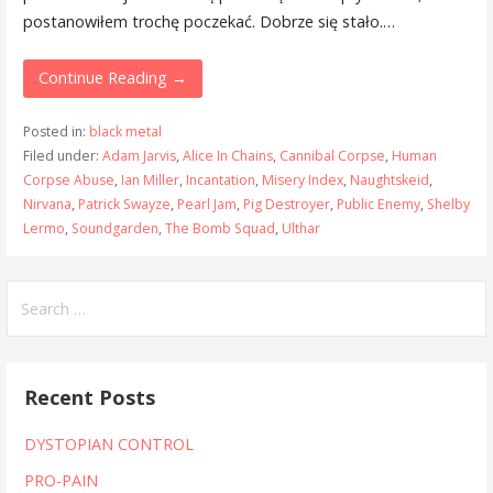
postanowiłem trochę poczekać. Dobrze się stało.…
Continue Reading →
Posted in:
black metal
Filed under:
Adam Jarvis
,
Alice In Chains
,
Cannibal Corpse
,
Human
Corpse Abuse
,
Ian Miller
,
Incantation
,
Misery Index
,
Naughtskeid
,
Nirvana
,
Patrick Swayze
,
Pearl Jam
,
Pig Destroyer
,
Public Enemy
,
Shelby
Lermo
,
Soundgarden
,
The Bomb Squad
,
Ulthar
Search
for:
Recent Posts
DYSTOPIAN CONTROL
PRO-PAIN