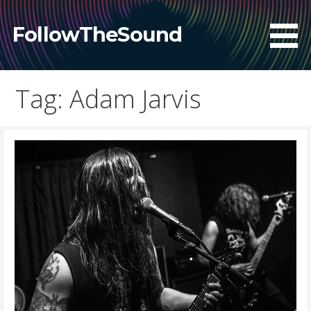
Skip
to
FollowTheSound
content
Tag: Adam Jarvis