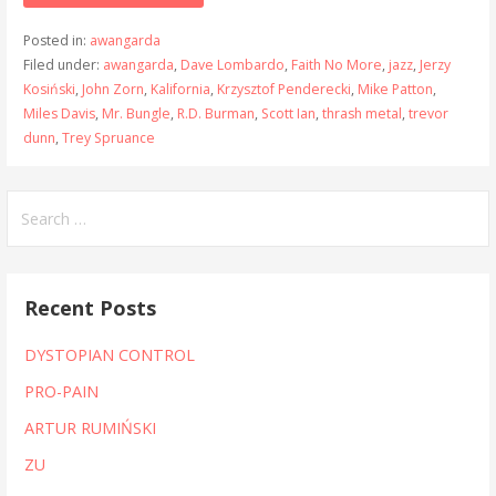
Posted in:
awangarda
Filed under:
awangarda
,
Dave Lombardo
,
Faith No More
,
jazz
,
Jerzy
Kosiński
,
John Zorn
,
Kalifornia
,
Krzysztof Penderecki
,
Mike Patton
,
Miles Davis
,
Mr. Bungle
,
R.D. Burman
,
Scott Ian
,
thrash metal
,
trevor
dunn
,
Trey Spruance
Search
for:
Recent Posts
DYSTOPIAN CONTROL
PRO-PAIN
ARTUR RUMIŃSKI
ZU