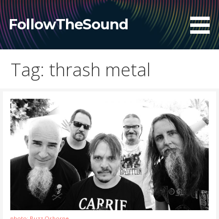
Skip
to
FollowTheSound
content
Tag: thrash metal
photo: Buzz Osborne