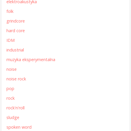
elektroakustyka
folk
grindcore
hard core
IDM
industrial
muzyka eksperymentalna
noise
noise rock
pop
rock
rock'n'roll
sludge
spoken word