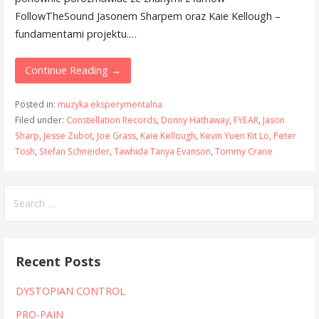
FollowTheSound Jasonem Sharpem oraz Kaie Kellough –
fundamentami projektu.…
Continue Reading →
Posted in:
muzyka eksperymentalna
Filed under:
Constellation Records
,
Donny Hathaway
,
FYEAR
,
Jason
Sharp
,
Jesse Zubot
,
Joe Grass
,
Kaie Kellough
,
Kevin Yuen Kit Lo
,
Peter
Tosh
,
Stefan Schneider
,
Tawhida Tanya Evanson
,
Tommy Crane
Search
for:
Recent Posts
DYSTOPIAN CONTROL
PRO-PAIN