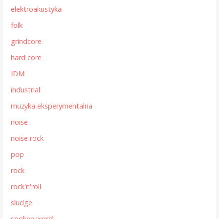
elektroakustyka
folk
grindcore
hard core
IDM
industrial
muzyka eksperymentalna
noise
noise rock
pop
rock
rock'n'roll
sludge
spoken word