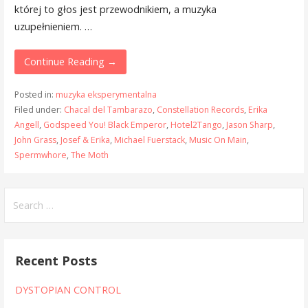
której to głos jest przewodnikiem, a muzyka
uzupełnieniem. …
Continue Reading →
Posted in:
muzyka eksperymentalna
Filed under:
Chacal del Tambarazo
,
Constellation Records
,
Erika
Angell
,
Godspeed You! Black Emperor
,
Hotel2Tango
,
Jason Sharp
,
John Grass
,
Josef & Erika
,
Michael Fuerstack
,
Music On Main
,
Spermwhore
,
The Moth
Search
for:
Recent Posts
DYSTOPIAN CONTROL