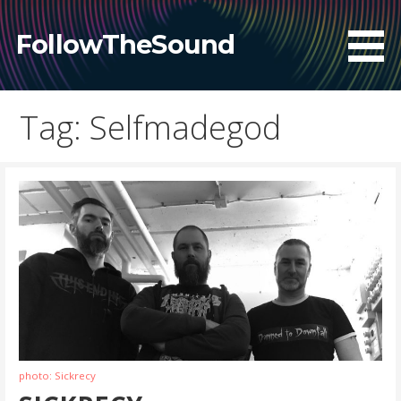
Skip
to
FollowTheSound
content
Tag: Selfmadegod
photo: Sickrecy