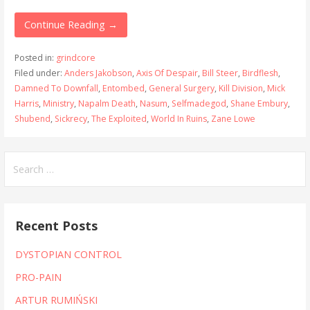
Continue Reading →
Posted in:
grindcore
Filed under:
Anders Jakobson
,
Axis Of Despair
,
Bill Steer
,
Birdflesh
,
Damned To Downfall
,
Entombed
,
General Surgery
,
Kill Division
,
Mick
Harris
,
Ministry
,
Napalm Death
,
Nasum
,
Selfmadegod
,
Shane Embury
,
Shubend
,
Sickrecy
,
The Exploited
,
World In Ruins
,
Zane Lowe
Search
for:
Recent Posts
DYSTOPIAN CONTROL
PRO-PAIN
ARTUR RUMIŃSKI