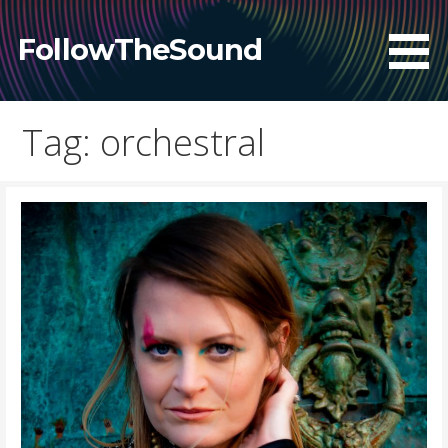
Skip
to
FollowTheSound
content
Tag: orchestral