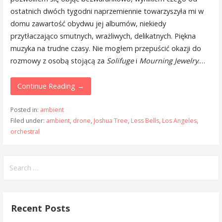
ostatnich dwóch tygodni naprzemiennie towarzyszyła mi w
domu zawartość obydwu jej albumów, niekiedy
przytłaczająco smutnych, wrażliwych, delikatnych. Piękna
muzyka na trudne czasy. Nie mogłem przepuścić okazji do
rozmowy z osobą stojącą za
Solifuge
i
Mourning Jewelry
.…
Continue Reading →
Posted in:
ambient
Filed under:
ambient
,
drone
,
Joshua Tree
,
Less Bells
,
Los Angeles
,
orchestral
Search
for:
Recent Posts