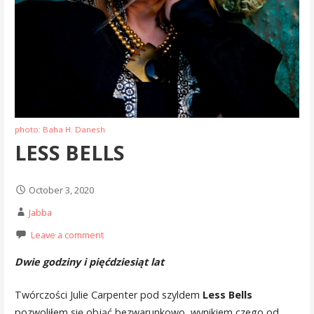
photo: Baha H. Danesh
LESS BELLS
October 3, 2020
Jabba
Leave a comment
Dwie godziny i pięćdziesiąt lat
Twórczości Julie Carpenter pod szyldem
Less Bells
pozwoliłem się objąć bezwarunkowo, wynikiem czego od