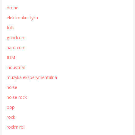
drone
elektroakustyka
folk
grindcore
hard core
IDM
industrial
muzyka eksperymentalna
noise
noise rock
pop
rock
rock'n'roll