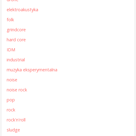
elektroakustyka
folk
grindcore
hard core
IDM
industrial
muzyka eksperymentalna
noise
noise rock
pop
rock
rock'n'roll
sludge