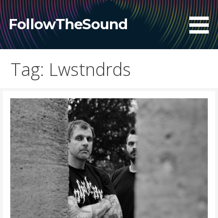
Skip
to
FollowTheSound
content
Tag: Lwstndrds