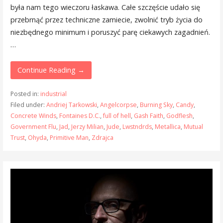
była nam tego wieczoru łaskawa. Całe szczęście udało się
przebrnąć przez techniczne zamiecie, zwolnić tryb życia do
niezbędnego minimum i poruszyć parę ciekawych zagadnień.
…
Continue Reading →
Posted in:
industrial
Filed under:
Andriej Tarkowski
,
Angelcorpse
,
Burning Sky
,
Candy
,
Concrete Winds
,
Fontaines D.C.
,
full of hell
,
Gash Faith
,
Godflesh
,
Government Flu
,
Jad
,
Jerzy Milian
,
Jude
,
Lwstndrds
,
Metallica
,
Mutual
Trust
,
Ohyda
,
Primitive Man
,
Zdrajca