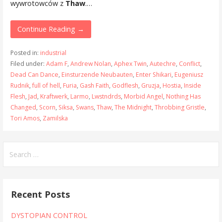
wywrotowców z
Thaw
.…
Continue Reading →
Posted in:
industrial
Filed under:
Adam F
,
Andrew Nolan
,
Aphex Twin
,
Autechre
,
Conflict
,
Dead Can Dance
,
Einsturzende Neubauten
,
Enter Shikari
,
Eugeniusz
Rudnik
,
full of hell
,
Furia
,
Gash Faith
,
Godflesh
,
Gruzja
,
Hostia
,
Inside
Flesh
,
Jad
,
Kraftwerk
,
Larmo
,
Lwstndrds
,
Morbid Angel
,
Nothing Has
Changed
,
Scorn
,
Siksa
,
Swans
,
Thaw
,
The Midnight
,
Throbbing Gristle
,
Tori Amos
,
Zamilska
Search
for:
Recent Posts
DYSTOPIAN CONTROL