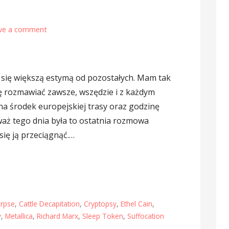
ve a comment
się większą estymą od pozostałych. Mam tak
 rozmawiać zawsze, wszędzie i z każdym
na środek europejskiej trasy oraz godzinę
waż tego dnia była to ostatnia rozmowa
ię ją przeciągnąć.…
orpse
,
Cattle Decapitation
,
Cryptopsy
,
Ethel Cain
,
y
,
Metallica
,
Richard Marx
,
Sleep Token
,
Suffocation