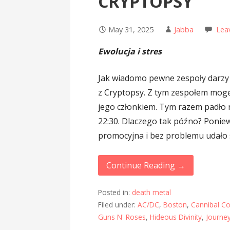
CRYPTOPSY
May 31, 2025
Jabba
Lea
Ewolucja i stres
Jak wiadomo pewne zespoły darzy 
z Cryptopsy. Z tym zespołem mogę
jego członkiem. Tym razem padło 
22:30. Dlaczego tak późno? Ponie
promocyjna i bez problemu udało s
Continue Reading →
Posted in:
death metal
Filed under:
AC/DC
,
Boston
,
Cannibal C
Guns N' Roses
,
Hideous Divinity
,
Journe