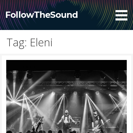
Skip
to
FollowTheSound
content
Tag: Eleni