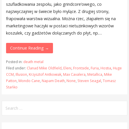
szufladkowania zespołu, jako grindcore’owego, co
najzwyczajniej w świecie było mylące. Z drugiej strony,
frapowała warstwa wizualna. Można rzec, złapałem się na
marketingowe haczyki w postaci nietuzinkowych wzorów
koszulek, czy gadżetów dołączanych do płyt, np.…
Continue Reading →
Posted in:
death metal
Filed under:
Clanad Mike Oldfield
,
Eleni
,
Frontside
,
Furia
,
Hostia
,
Huge
CCM
,
Illusion
,
Krzysztof Antkowiak
,
Max Cavalera
,
Metallica
,
Mike
Patton
,
Mondo Cane
,
Napam Death
,
None
,
Steven Seagal
,
Tomasz
Stańko
Search
for: